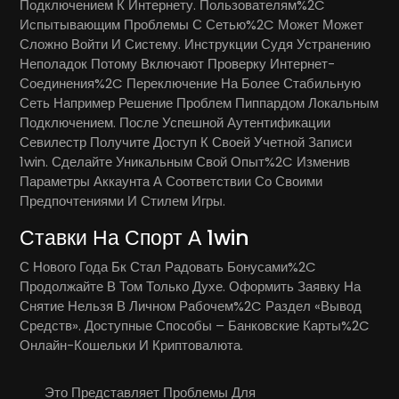
Подключением К Интернету. Пользователям%2C
Испытывающим Проблемы С Сетью%2C Может Может
Сложно Войти И Систему. Инструкции Судя Устранению
Неполадок Потому Включают Проверку Интернет-
Соединения%2C Переключение На Более Стабильную
Сеть Например Решение Проблем Пиппардом Локальным
Подключением. После Успешной Аутентификации
Севилестр Получите Доступ К Своей Учетной Записи
1win. Сделайте Уникальным Свой Опыт%2C Изменив
Параметры Аккаунта А Соответствии Со Своими
Предпочтениями И Стилем Игры.
Ставки На Спорт А 1win
С Нового Года Бк Стал Радовать Бонусами%2C
Продолжайте В Том Только Духе. Оформить Заявку На
Снятие Нельзя В Личном Рабочем%2C Раздел «Вывод
Средств». Доступные Способы – Банковские Карты%2C
Онлайн-Кошельки И Криптовалюта.
Это Представляет Проблемы Для