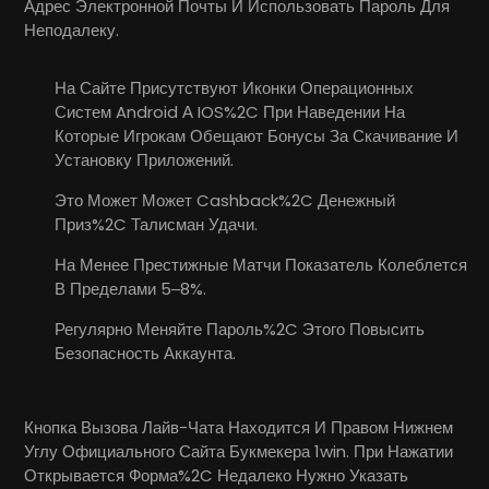
Адрес Электронной Почты И Использовать Пароль Для
Неподалеку.
На Сайте Присутствуют Иконки Операционных
Систем Android А IOS%2C При Наведении На
Которые Игрокам Обещают Бонусы За Скачивание И
Установку Приложений.
Это Может Может Cashback%2C Денежный
Приз%2C Талисман Удачи.
На Менее Престижные Матчи Показатель Колеблется
В Пределами 5‒8%.
Регулярно Меняйте Пароль%2C Этого Повысить
Безопасность Аккаунта.
Кнопка Вызова Лайв-Чата Находится И Правом Нижнем
Углу Официального Сайта Букмекера 1win. При Нажатии
Открывается Форма%2C Недалеко Нужно Указать