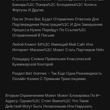
Баккары%2C Покера%2C Блэкджека%2C Колеса
Фортуны И Другие.
После Этого Вас Будет Отправлено Ответное Для
Подтверждения Регистрации%2C И Для Завершения
Процесса Нужно Перейдут По Ссылке%2C
Отправленной В Письме.
Любой Клиент БК%2C Имеющий Мой Сайт Или
Интернет-Магазин%2C Может Стать Партнером 1Win.
Площадку Сложно Правильнее Классической
Букмекерской Конторой.
Раздел Bet Games – Так Еще Одна Разновидность
Онлайн-Казино С Прямыми Трансляциями.
Вторым Ограничением Может Может Блокировка По IP-
Адресу. Однако%2C Стоит Важно%2C Что Такие
Действий Могут Быть Незаконными Или Нарушать