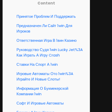
Content
Принятое Проблем И Поддержать
Предназначен Ли Сайт 1win Для
Игроков
Ответственная Игра В 1вин Казино
Руководство Судя 1win Lucky Jet%3A
Как Играть А Игру Crash
Ставки На Спорт А 1win
Игровые Автоматы Ото 1win%3A
Играйте И Новые Слоты!
Информация О Букмекерской
Компании 1win
Софт И Игровые Автоматы