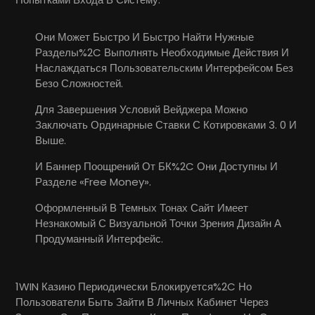
Они Может Быстро И Быстро Найти Нужные
Разделы%2C Выполнять Необходимые Действия И
Наслаждаться Пользовательским Интерфейсом Без
Безо Сложностей.
Для Завершения Условий Вейджера Можно
Заключать Ординарные Ставки С Котировками 3. 0 И
Выше.
И Баннер Поощрений От БК%2C Они Доступны И
Разделе «Free Money».
Оформленный В Темных Тонах Сайт Имеет
Незнакомый С Визуальной Точки Зрения Дизайн А
Продуманный Интерфейс.
1WIN Казино Периодически Блокируется%2C Но
Пользователи Быть Зайти В Личных Кабинет Через