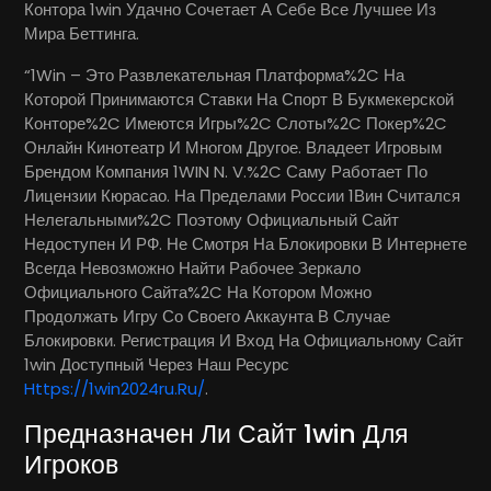
Контора 1win Удачно Сочетает А Себе Все Лучшее Из
Мира Беттинга.
“1Win – Это Развлекательная Платформа%2C На
Которой Принимаются Ставки На Спорт В Букмекерской
Конторе%2C Имеются Игры%2C Слоты%2C Покер%2C
Онлайн Кинотеатр И Многом Другое. Владеет Игровым
Брендом Компания 1WIN N. V.%2C Саму Работает По
Лицензии Кюрасао. На Пределами России 1Вин Считался
Нелегальными%2C Поэтому Официальный Сайт
Недоступен И РФ. Не Смотря На Блокировки В Интернете
Всегда Невозможно Найти Рабочее Зеркало
Официального Сайта%2C На Котором Можно
Продолжать Игру Со Своего Аккаунта В Случае
Блокировки. Регистрация И Вход На Официальному Сайт
1win Доступный Через Наш Ресурс
Https://1win2024ru.ru/
.
Предназначен Ли Сайт 1win Для
Игроков