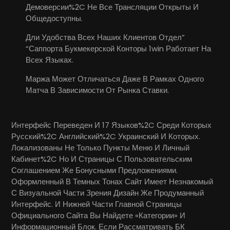
Демоверсии%2C Не Все Трансляции Открыты И
Общедоступны.
Дли Удобства Всех Наших Клиентов Отдел”
“саппорта Букмекерской Конторы 1win Работает На
Всех Языках.
Маржа Может Отличаться Даже В Рамках Одного
Матча В Зависимости От Рынка Ставки.
Интерфейс Переведен И 17 Языков%2C Среди Которых
Русский%2C Английский%2C Украинский И Которых.
Локализованы Не Только Пункты Меню И Личный
Кабинет%2C Но И Страницы С Пользовательским
Соглашением Же Бонусными Предложениями.
Оформленный В Темных Тонах Сайт Имеет Незнакомый
С Визуальной Части Зрения Дизайн Же Продуманный
Интерфейс. И Нижней Части Главной Страницы
Официального Сайта Вы Найдете «Категории» И
Информационный Блок. Если Рассматривать БК