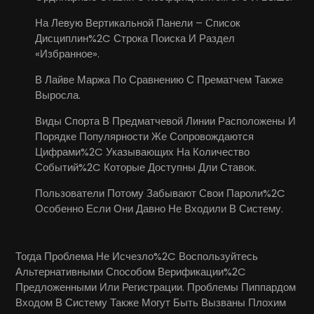
На Левую Вертикальной Панели – Список
Дисциплин%2C Строка Поиска И Раздел
«Избранное».
В Лайве Маржа По Сравнению С Прематчем Также
Выросла.
Виды Спорта В Предматчевой Линии Расположены И
Порядке Популярности Же Сопровождаются
Цифрами%2C Указывающих На Количество
Событий%2C Которые Доступны Дли Ставок.
Пользователи Потому Забывают Свои Пароли%2C
Особенно Если Они Давно Не Входили В Систему.
Тогда Проблема Не Исчезло%2C Воспользуйтесь
Альтернативными Способом Верификации%2C
Предложенными Или Регистрации. Проблемы Пиппардом
Входом В Систему Также Могут Быть Вызваны Плохим