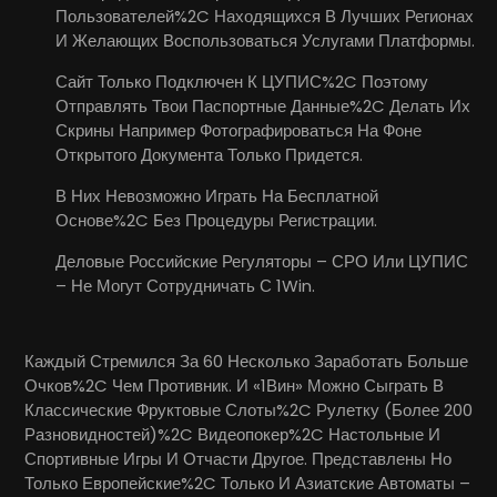
Пользователей%2C Находящихся В Лучших Регионах
И Желающих Воспользоваться Услугами Платформы.
Сайт Только Подключен К ЦУПИС%2C Поэтому
Отправлять Твои Паспортные Данные%2C Делать Их
Скрины Например Фотографироваться На Фоне
Открытого Документа Только Придется.
В Них Невозможно Играть На Бесплатной
Основе%2C Без Процедуры Регистрации.
Деловые Российские Регуляторы – СРО Или ЦУПИС
– Не Могут Сотрудничать С 1Win.
Каждый Стремился За 60 Несколько Заработать Больше
Очков%2C Чем Противник. И «1Вин» Можно Сыграть В
Классические Фруктовые Слоты%2C Рулетку (более 200
Разновидностей)%2C Видеопокер%2C Настольные И
Спортивные Игры И Отчасти Другое. Представлены Но
Только Европейские%2C Только И Азиатские Автоматы –