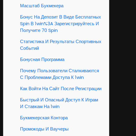
Масштаб Букмекера
Бонус На Депозит В Виде Бесплатных
Spin В 1win%3A Зарегистрируйтесь И
Получите 70 Spin
Статистика И Результаты Спортивных
Событий
Бонусная Программа
Почему Пользователи Сталкиваются
С Проблемами Доступа К 1win
Как Войти На Сайт После Регистрации
Быстрый И Опасный Доступ К Играм
И Ставкам На 1win
Букмекерская Контора
Промокоды И Ваучеры