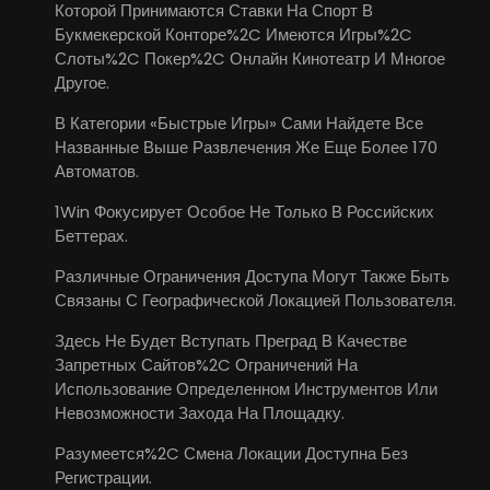
Которой Принимаются Ставки На Спорт В
Букмекерской Конторе%2C Имеются Игры%2C
Слоты%2C Покер%2C Онлайн Кинотеатр И Многое
Другое.
В Категории «Быстрые Игры» Сами Найдете Все
Названные Выше Развлечения Же Еще Более 170
Автоматов.
1Win Фокусирует Особое Не Только В Российских
Беттерах.
Различные Ограничения Доступа Могут Также Быть
Связаны С Географической Локацией Пользователя.
Здесь Не Будет Вступать Преград В Качестве
Запретных Сайтов%2C Ограничений На
Использование Определенном Инструментов Или
Невозможности Захода На Площадку.
Разумеется%2C Смена Локации Доступна Без
Регистрации.