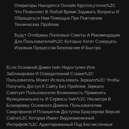
Операторы Находятся Онлайн Круглосуточно%2C
Что Позволяет В Любой Время Задавать Вопросы И
Обращаться Ним Помощью При Повторном
Технических Проблем.
Будут Отобраны Полезные Советы А Рекомендации
Для Пользователей%2C Которые Хотят Созерцать
Игровым Процессом Безопаснее И Быстро.
Если Основной Домен 1win Недоступен Или
Заблокирован И Определенной Стране%2C
Пользователь Может Использовать Зеркало%2C Чтобы
Получить Доступ К Сайту Без Проблем. Зеркало
Советует Пользователю Возможность Применять
Функциональность И Сервисы 1win%2C Несмотря В
Блокировку Основного Домена. Пользователям
Смартфонов И Планшетов Доступна Браузерная Версия
Сайта%2C Которая Имеет Видоизмененный
Интерфейс%2C Адаптированный Под Бесчисленные