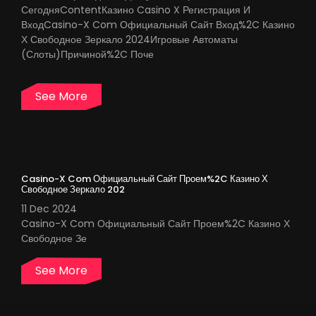
СегодняContentКазино Casino X Регистрация И
ВходCasino-X Com Официальный Сайт Вход%2C Казино
Х Свободное Зеркало 2024Игровые Автоматы
(слоты)причиной%2C Поче
See More
Casino-X Com Официальный Сайт Проем%2C Казино Х
Свободное Зеркало 202
11 Dec 2024
Casino-X Com Официальный Сайт Проем%2C Казино Х
Свободное Зе
See More