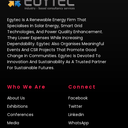
Egytec Is A Renewable Energy Firm That
Specialises In Solar Energy, Smart Grid
Technologies, And Power Quality Enhancement.
They Lower Expenses While Increasing
Dependability. Egytec Also Organises Meaningful
Events And CSR Projects That Promote Good
Change In Communities. Egytec Is Devoted To
Innovation And Sustainability As A Trusted Partner
For Sustainable Futures.
Who We Are
Connect
About Us
Facebook
Exhibitions
Twitter
Conferences
Linkedin
Media
WhatsApp