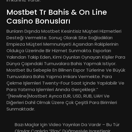
Mostbet Tr Bahis & On Line
Casino Bonusları
Bunların Dışında Mostbet Kesintisiz Müşteri Hizmetleri
Desteği Vermekte. Sonuç Olarak Site Sağladıkları
Empieza Müşteri Memnuniyeti Açısından Rakiplerinin
Oldukça Üzerinde Bir Hizmet Sunmakta. Esporları
Yakından Takip Eden, Kimi Oyunları Oynayan Kişiler Para
Dünya Çapındaki Turnuvalara Bahis Yapmak Istiyor.
Mostbet Bu Sebeple En Bilinen Espor Türlerine Ve Büyük
Turnuvalara Bahis Yapma Imkanı Vermekte. Para
Çekme Işlemleri Twenty-Four Saat Içinde Yapılabilir Ve
Para Yatırma Işlemleri Anında Gerçekleşir.”
“[newline]Mostbet Ayrıca EUR, USD, RUB, UAH Ve
Diğerleri Dahil Olmak Üzere Çok Çeşitli Para Birimleri
Sunmaktadır.
Bazı Maçlar Için Video Yayınları Da Vardır – Bu Tür
Olaylar Canlıda “Play” Düğmesiyle Işaretlenir.