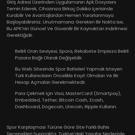
Giriş Adresi Üzerinden Uygulamanın Apk Dosyasını
Temin Ederek, Cihazınıza Birkaç Dakika Içerisinde
Kurabilir Ve Avantajlardan Hemen Yararlanmaya
Başlayabilirsiniz. Unutmamanız Gereken Bir Nokta Ise,
Bu APK’nin Güncel Ve Güvenilir Bir Kaynaktan Indirilmesi
Gerektiğidir.
Belirli Oran Seviyesi, Spora, Rekabete Empieza Belirli
Pazara Bağlı Olarak Değişebilir.
Bu Web Sitesinde Spor Bahisleri Yapmak Isteyen
Türk Kullanıcıların Öncelikle Kayıt Olmaları Ve Bir
Hesap Açmaları Gerekmektedir.
Para Çekmek Için Visa, MasterCard (Smartpay),
Embedded, Tether, Bitcoin Cash, Zcash,
Dashboard, Dogecoin, Litecoin, Ripple Kullanın.
Spor Karşılaşması Türüne Göre Site Farklı Bahis
Seçenekleri Sunmakta. Türkiye’deki Yasalar Nedeniyle