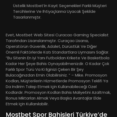
Üstelik Mostbet’in Kayıt Seçenekleri Farklı Müşteri
Tercihlerine Ve Ihtiyaçlarına Uyacak Şekilde
Tasarlanmıştır.
Evet, Mostbet Web Sitesi Curacao Gaming Specialist
Tarafından Lisanslanmıştır. Curaçao Lisansı,
Operatörün Güvenlik, Adalet, Dürüstlük Ve Diğer
Önemli Faktörlerde Katı Standartlara Uymasını Sağlar.
“Bu Sitenin En Iyi Yanı Futboldan Krikete Ve Basketbola
Kadar Her Şeye Bahis Oynayabilmenizdir. O Kadar Çok
Farklı Spor Türü Va Ki Ilginizi Çeken Bir Şey
Bulacağınızdan Emin Olabilirsiniz. ” – Mike. Promosyon
Kodları, Müşterilerin Hizmetlerde Promosyon Teklifi Ya
Da Indirim Talep Etmek Için Kullanabileceği Özel
Kodlardır. Promosyon Kodları Bahis Maliyetini Azaltmak,
Bonus Miktarları Almak Veya Başka Avantajlar Elde
Etmek Için Kullanılabilir.
Mostbet Spor Bahisleri Türkiye’de