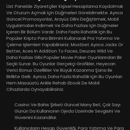
Üst Panelde Ziyaretçiler Kişisel Hesaplarına Kaydolmak
Ve Oturum Açmak Için Düğmeleri Görebilmekte. Ayrıca
Güncel Promosyonlar, Arayüz Dilini Değiştirmek, Mobil
Uygulamaları Indirmek Ve Daha Fazlası Için Düğmeler
Içeren Bir Bölüm Vardır. Daha Fazla Rahatlık Için Bu
Popüler Kripto Para Birimini Kullanarak Pra Yatırma Ve
Çekme Işlemleri Yapabilirsiniz. Mostbet Ayrıca Jacks Or
Better, Aces In Addition To Faces, Deuces Wild Ve
Daha Fazlası Gibi Popüler Movie Poker Oyunlarından Bir
Seçki Sunar. Bu Oyunlar Gerçekçi Grafikler, Heyecan
Verici Bonus Özellikler Ve Büyük Kazanma Şansı Ile
Birlikte Gelir. Ayrıca, Daha Fazla Rahatlık Için Bu Oyunları
Hem Masaüstü Ankle Rehab Ebook De Mobil
Cihazlarda Oynayabilirsiniz.
Casino Ve Bahis Şirketi Güncel Many Bet, Çok Sayı
Günün Da Kullanıcının Ojeda Üzerinde Sevgisini Ve
Güvenini Kazandılar.
Kullanıcıların Hesap Güvenliği, Para Yatırma Ve Para