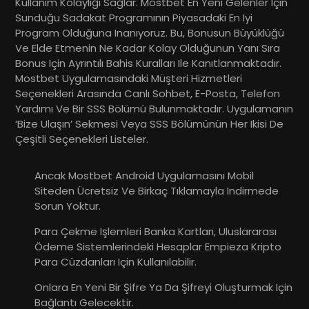
Kullanım Kolaylığı Sağlar. Mostbet En Yeni Gelenler Için
Sunduğu Sadakat Programının Piyasadaki En Iyi
Program Olduğuna Inanıyoruz. Bu, Bonusun Büyüklüğü
Ve Elde Etmenin Ne Kadar Kolay Olduğunun Yanı Sıra
Bonus Için Ayrıntılı Bahis Kuralları Ile Kanıtlanmaktadır.
Mostbet Uygulamasındaki Müşteri Hizmetleri
Seçenekleri Arasında Canlı Sohbet, E-Posta, Telefon
Yardımı Ve Bir SSS Bölümü Bulunmaktadır. Uygulamanın
‘Bize Ulaşın’ Sekmesi Veya SSS Bölümünün Her Ikisi De
Çeşitli Seçenekleri Listeler.
Ancak Mostbet Android Uygulamasını Mobil
Siteden Ücretsiz Ve Birkaç Tıklamayla Indirmede
Sorun Yoktur.
Para Çekme Işlemleri Banka Kartları, Uluslararası
Ödeme Sistemlerindeki Hesaplar Empieza Kripto
Para Cüzdanları Için Kullanılabilir.
Onlara En Yeni Bir Şifre Ya Da Şifreyi Oluşturmak Için
Bağlantı Gelecektir.