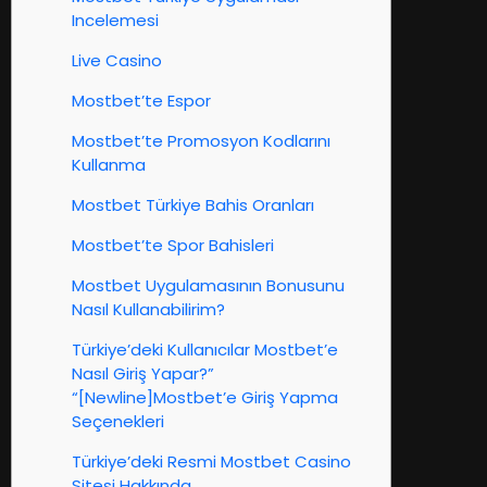
Incelemesi
Live Casino
Mostbet’te Espor
Mostbet’te Promosyon Kodlarını
Kullanma
Mostbet Türkiye Bahis Oranları
Mostbet’te Spor Bahisleri
Mostbet Uygulamasının Bonusunu
Nasıl Kullanabilirim?
Türkiye’deki Kullanıcılar Mostbet’e
Nasıl Giriş Yapar?”
“[newline]mostbet’e Giriş Yapma
Seçenekleri
Türkiye’deki Resmi Mostbet Casino
Sitesi Hakkında