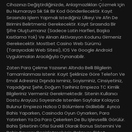
Cihazınızı Değiştirdiğinizde, Anlaşmazlıkları Çözmek Için
Bu Numaraya Sık Sık Bir Kod Gönderilecektir. Kayıt
Sırasında Işlem Yapmak Istediğiniz Ülkeyi Ve Afin De
Birimini Belirtmeniz Gerekecektir. Kayıt Sırasında Bir
Şifre Oluşturmanız (sadece Latin Harfleri, Başka
Kısıtlama Yok) Ve Alınan Aktivasyon Kodunu Girmeniz
Gerekecektir. Mostbet Casino Web Sürümü
(tarayıcıdaki Web Sitesi), IOS Ve Google Android
Uygulamaları Aracılığıyla Oynanabilir.
Zaten Para Çekme Yazısının Altında Belli Bilgilerin
Tamamlanması Istenir. Kayıt Şeklinize Göre Telefon Ve
Email Adresiniz Dışında Isminiz, Soyisminiz, Cinsiyetiniz,
Yaşadığınız Şehir, Doğum Tarihiniz Empieza TC Kimlik
Bilgileriniz Vermeniz Gerekmektedir. Sitenin Kullanıcı
Dostu Arayüzü Sayesinde Istenilen Sayfalar Kolayca
Bulunur Empieza Hızlıca O Bölümlere Gidilebilir. Ayrıca
Bahis Yaparken, Casinoda Oyun Oynarken, Para
Yatırırken Ya Da Para Çekerken De Bu Işlevsellik Görülür.
Bahis Şirketinin Ofisi Sürekli Olarak Bonus Sistemini Ve