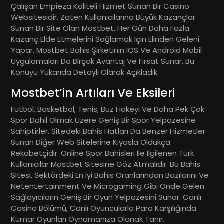
Çalışan Empieza Kaliteli Hizmet Sunan Bir Casino
Websitesidir. Zaten Kullanıcılarına Büyük Kazançlar
Sunan Bir Site Olan Mostbet, Her Gün Daha Fazla
Kazanç Elde Etmelerini Sağlamak Için Elinden Geleni
Yapar. Mostbet Bahis Şirketinin IOS Ve Android Mobil
Uygulamaları Da Birçok Avantaj Ve Fırsat Sunar, Bu
Konuyu Yukarıda Detaylı Olarak Açıkladık.
Mostbet’in Artıları Ve Eksileri
Futbol, Basketbol, Tenis, Buz Hokeyi Ve Daha Pek Çok
Spor Dahil Olmak Üzere Geniş Bir Spor Yelpazesine
Sahiptirler. Sitedeki Bahis Hatları Da Benzer Hizmetler
Sunan Diğer Web Sitelerine Kıyasla Oldukça
Rekabetçidir. Online Spor Bahisleri Ile Ilgilenen Türk
Kullanıcılar Mostbet Sitesine Göz Atmalıdır. Bu Bahis
Sitesi, Sektördeki En Iyi Bahis Oranlarından Bazılarını Ve
Netentertainment Ve Microgaming Gibi Önde Gelen
Sağlayıcıların Geniş Bir Oyun Yelpazesini Sunar. Canlı
Casino Bölümü, Canlı Oyuncularla Para Karşılığında
Kumar Oyunları Oynamanıza Olanak Tanır.