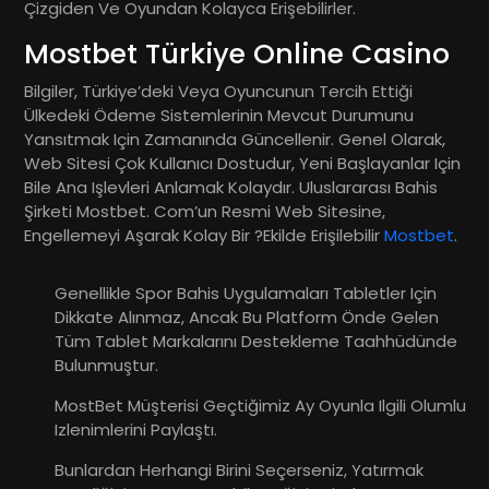
Çizgiden Ve Oyundan Kolayca Erişebilirler.
Mostbet Türkiye Online Casino
Bilgiler, Türkiye’deki Veya Oyuncunun Tercih Ettiği
Ülkedeki Ödeme Sistemlerinin Mevcut Durumunu
Yansıtmak Için Zamanında Güncellenir. Genel Olarak,
Web Sitesi Çok Kullanıcı Dostudur, Yeni Başlayanlar Için
Bile Ana Işlevleri Anlamak Kolaydır. Uluslararası Bahis
Şirketi Mostbet. Com’un Resmi Web Sitesine,
Engellemeyi Aşarak Kolay Bir ?ekilde Erişilebilir
Mostbet
.
Genellikle Spor Bahis Uygulamaları Tabletler Için
Dikkate Alınmaz, Ancak Bu Platform Önde Gelen
Tüm Tablet Markalarını Destekleme Taahhüdünde
Bulunmuştur.
MostBet Müşterisi Geçtiğimiz Ay Oyunla Ilgili Olumlu
Izlenimlerini Paylaştı.
Bunlardan Herhangi Birini Seçerseniz, Yatırmak