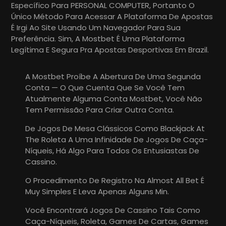
Específico Para PERSONAL COMPUTER, Portanto O
Único Método Para Acessar A Plataforma De Apostas
É Irgi Ao Site Usando Um Navegador Para Sua
Preferência. Sim, A Mostbet É Uma Plataforma
Legítima E Segura Pra Apostas Desportivas Em Brazil.
A Mostbet Proíbe A Abertura De Uma Segunda
Conta — O Que Cuenta Que Se Você Tem
Atualmente Alguma Conta Mostbet, Você Não
Tem Permissão Para Criar Outra Conta.
De Jogos De Mesa Clássicos Como Blackjack At
The Roleta A Uma Infinidade De Jogos De Caça-
Níqueis, Há Algo Para Todos Os Entusiastas De
Cassino.
O Procedimento De Registro Na Almost All Bet É
Muy Simples E Leva Apenas Alguns Min.
Você Encontrará Jogos De Cassino Tais Como
Caça-Níqueis, Roleta, Games De Cartas, Games