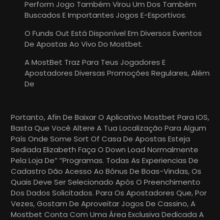
Perform Jogo Também Virou Um Dos Também
Buscados E Importantes Jogos E-Esportivos.
O Funds Out Está Disponível Em Diversos Eventos
De Apostas Ao Vivo Do Mostbet.
A MostBet Traz Para Teus Jogadores E
Apostadores Diversas Promoções Regulares, Além
De
Portanto, Afin De Baixar O Aplicativo Mostbet Para IOS,
Basta Que Você Altere A Tua Localização Para Algum
País Onde Some Sort Of Casa De Apostas Esteja
Sediada Elizabeth Faça O Down Load Normalmente
Pela Loja De” “programas. Todas As Experiencias De
Cadastro Dão Acesso Ao Bônus De Boas-Vindas, Os
Quais Deve Ser Selecionado Após O Preenchimento
Dos Dados Solicitados. Para Os Apostadores Que, Por
Vezes, Gostam De Aproveitar Jogos De Cassino, A
Mostbet Conta Com Uma Área Exclusiva Dedicada A