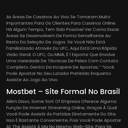
As Áreas De Cassinos Ao Vivo Se Tornaram Muito
Importantes Para Os Clientes Para Cassinos Online.
Há Algum Tempo, Tem Sido Possível Ver Como Essas
Áreas Se Desenvolvem De Forma Semelhante Ao
Resto Da Seleção De Jogos. Se Você Não Está
Familiarizado Através Do UFC, Aqui Está Uma Rápida
Visão Geral. O UFC, Ou MMA, É 1 Esporte Que Envolve
Uma Variedade De Técnicas De Pelea Com Contato
Completo. Dentro Da Incapere De Apostas,” “você
Pode Apostar No Seu Lutador Preferido Enquanto
Assiste Ao Jogo Ao Vivo.
Mostbet – Site Formal No Brasil
Além Disso, Some Sort Of Empresa Oferece Alguma
Função De Internet Streaming Online, Graças À Qual
Você Pode Assistir Às Partidas Diretamente Do Site.
Isso É Bastante Conveniente, Pois Você Pode Apostar
At The Assistir À Ida No Mesmo Web-Site. Para Se