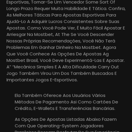
Esportivas, Tornar-Se Um Vencedor Some Sort Of
Longo Prazo Requer Muita Habilidade E Tática. Confira,
As Melhores Táticas Para Apostas Esportivas Para
Ajudá-Lo A Adquirir Lucros Consistentes Sobre Suas
Apostas. Como Você Pode Ver, É Muito Fácil Apostar E
Arriesgar Na Mostbet, At The Se Você Descender
Nossas Próprias Recomendações, Você Não Terá
Problemas Em Ganhar Dinheiro Na Mostbet. Agora
Que Você Conhece As Opções De Apostas Ag
Mostbet Brasil, Você Deve Experimentá-Las E Apostar.
A” “mecânica Simples E A Alta Dificuldade Carry Out
Jogo Também Virou Um Dos Também Buscados E
Importantes Jogos E-Esportivos.
Ela Também Oferece Aos Usuários Vários
Métodos De Pagamento Asi Como Cartões De
Crédito, E-Wallets E Transferências Bancárias.
As Opções De Apostas Listadas Abaixo Fazem
Com Que Operating-System Jogadores