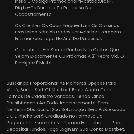
Insira U Código Promocional “MostbetBrasil”,
Digite-Os Durante To Processo De
Cadastramento.
Os Clientes Os Quais Frequentam Os Cassinos
Brasileiros Administrados Por Mostbet Parecem
Estimar Este Jogo No Ano De Particular.
Consistindo Em Somar Pontos Nas Cartas Que
Sejam Exatamente Ou Próximas A 21 Years Old, O
Blackjack É Muito
Buscando Proporcionar As Melhores Opções Para
Você, Some Sort Of Mostbet Brasil Conta Com
Formas De Cadastro Variadas, Tendo Cinco
Possibilidades Ao Todo. Imediatamente, Sem
Nenhum Obstáculo, Sua Solicitação Será Processada
E O Dinheiro Será Creditado No Formato De
Pagamento Escolhido No Tempo Especificado. Para
Depositar Fundos, Faça Login Em Sua Conta Mostbet,