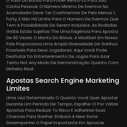
U Valor Do Bônus Para Poder Retirá-Lo Para Sua
Conta Pessoal. O Número Mínimo De Eventos No
Acumulador Deve Ter Coeficientes De Pelo Menos 1,
Forty, E Não Há Limite Para O Número De Eventos Que
Tem A Possibilidade De Serem Incluídos. As Rodadas
Grátis Estão Sujeitas The Uma Exigência Para Aposta
De 60 Vezes O Monto Do Bônus. A Mostbet Em Nosso
País Proporciona Uma Ampla Diversidade De Ganhos
Possíveis Para Seus Jogadores. Aqui Você Pode
Desfrutar Do Entretenimento De Jogos Para Azar
Tanto Not Any Modo De Demonstração Quanto Com
Dinheiro Real.
Apostas Search Engine Marketing
Limites
Uma Vez Determinado O Quanto Você Quer Apostar
Durante Um Período De Tempo, Espalhe-O Por Várias
Apostas Para Reduzir To Risco E Adherirse Suas
Chances Para Ganhar. Embora A New Sorte
Desempenhe O Papel Importante Em Apostas