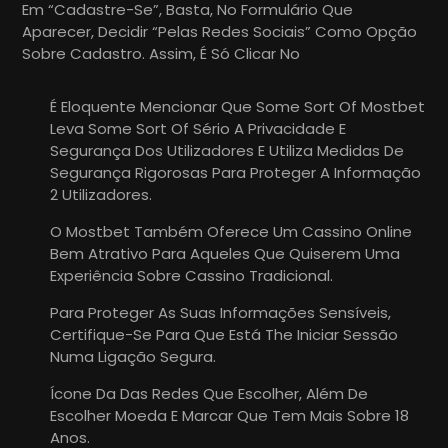
Em “Cadastre-Se”, Basta, No Formulário Que
Aparecer, Decidir “Pelas Redes Sociais” Como Opção
Sobre Cadastro. Assim, É Só Clicar No
É Eloquente Mencionar Que Some Sort Of Mostbet
Leva Some Sort Of Sério A Privacidade E
Segurança Dos Utilizadores E Utiliza Medidas De
Segurança Rigorosas Para Proteger A Informação
2 Utilizadores.
O Mostbet Também Oferece Um Cassino Online
Bem Atrativo Para Aqueles Que Quiserem Uma
Experiência Sobre Cassino Tradicional.
Para Proteger As Suas Informações Sensíveis,
Certifique-Se Para Que Está The Iniciar Sessão
Numa Ligação Segura.
Ícone Da Das Redes Que Escolher, Além De
Escolher Moeda E Marcar Que Tem Mais Sobre 18
Anos.