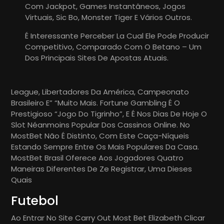
Com Jackpot, Games Instantâneos, Jogos
Virtuais, Sic Bo, Monster Tiger E Vários Outros.
É Interessante Perceber La Cual Ele Pode Producir
Competitivo, Comparado Com O Betano – Um
Dos Principais Sites De Apostas Atuais.
League, Libertadores Da América, Campeonato
Brasileiro E” “muito Mais. Fortune Gambling É O
Prestigioso “jogo Do Tigrinho”, E É Nos Dias De Hoje O
Slot Néanmoins Popular Dos Cassinos Online. No
MostBet Não É Distinto, Com Este Caça-Níqueis
Estando Sempre Entre Os Mais Populares Da Casa.
MostBet Brasil Oferece Aos Jogadores Quatro
Maneiras Diferentes De Ze Registrar, Uma Dieses
Quais
Futebol
Ao Entrar No Site Carry Out Most Bet Elizabeth Clicar