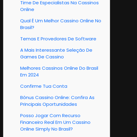
Time De Especialistas Na Cassinos
Online
Qual É Um Melhor Cassino Online No
Brasil?
Temas E Provedores De Software
A Mais Interessante Seleção De
Games De Cassino
Melhores Cassinos Online Do Brasil
Em 2024
Confirme Tua Conta
Bônus Cassino Online: Confira As
Principais Oportunidades
Posso Jogar Com Recurso
Financeiro Real Em Um Cassino
Online Simply No Brasil?