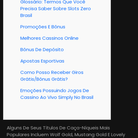
Glossário: Termos Que Você
Precisa Saber Sobre Slots Zero
Brasil
Promoções E Bônus
Melhores Cassinos Online
Bônus De Depósito
Apostas Esportivas
Como Posso Receber Giros
Grátis/bônus Grátis?
Emoções Possuindo Jogos De
Cassino Ao Vivo Simply No Brasil
Alguns De Seus Títulos De Caça-Níqueis Mais
Populares Incluem Wolf Gold, Mustang Gold E Lovely