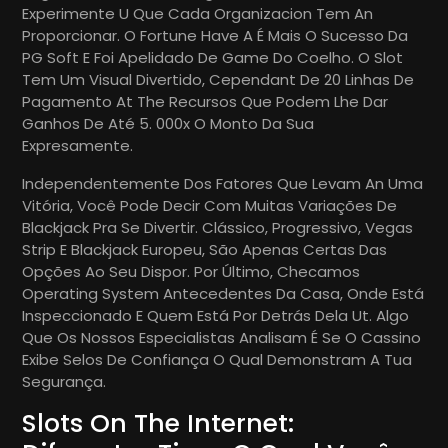
Experimente U Que Cada Organizacion Tem An
Proporcionar. O Fortune Have A É Mais O Sucesso Da
PG Soft E Foi Apelidado De Game Do Coelho. O Slot
Tem Um Visual Divertido, Cependant De 20 Linhas De
Pagamento At The Recursos Que Podem Lhe Dar
Ganhos De Até 5. 000x O Monto Da Sua
Expresamente.
Independentemente Dos Fatores Que Levam An Uma
Vitória, Você Pode Decir Com Muitas Variações De
Blackjack Pra Se Divertir. Clássico, Progressivo, Vegas
Strip E Blackjack Europeu, São Apenas Certas Das
Opções Ao Seu Dispor. Por Último, Checamos
Operating System Antecedentes Da Casa, Onde Está
Inspeccionado E Quem Está Por Detrás Dela Ut. Algo
Que Os Nossos Especialistas Analisam É Se O Cassino
Exibe Selos De Confiança O Qual Demonstram A Tua
Segurança.
Slots On The Internet: