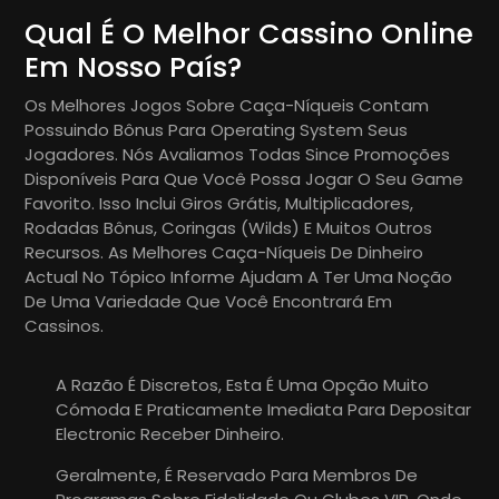
Qual É O Melhor Cassino Online
Em Nosso País?
Os Melhores Jogos Sobre Caça-Níqueis Contam
Possuindo Bônus Para Operating System Seus
Jogadores. Nós Avaliamos Todas Since Promoções
Disponíveis Para Que Você Possa Jogar O Seu Game
Favorito. Isso Inclui Giros Grátis, Multiplicadores,
Rodadas Bônus, Coringas (Wilds) E Muitos Outros
Recursos. As Melhores Caça-Níqueis De Dinheiro
Actual No Tópico Informe Ajudam A Ter Uma Noção
De Uma Variedade Que Você Encontrará Em
Cassinos.
A Razão É Discretos, Esta É Uma Opção Muito
Cómoda E Praticamente Imediata Para Depositar
Electronic Receber Dinheiro.
Geralmente, É Reservado Para Membros De