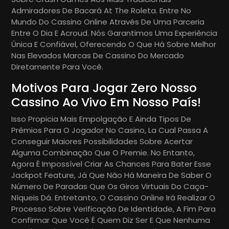
Admiradores De Bacará At The Roleta. Entre No
Mundo Do Cassino Online Através De Uma Parceria
Entre O Dia E Acroud. Nós Garantimos Uma Experiência
Única E Confiável, Oferecendo O Que Há Sobre Melhor
Nas Elevados Marcas De Cassino Do Mercado
Diretamente Para Você.
Motivos Para Jogar Zero Nosso
Cassino Ao Vivo Em Nosso País!
Isso Propicia Mais Empolgação E Ainda Tipos De
Prêmios Para O Jogador No Casino, La Cual Passa A
Conseguir Maiores Possibilidades Sobre Acertar
Alguma Combinação Que O Premie. No Entanto,
Agora É Impossível Criar As Chances Para Bater Esse
Jackpot Feature, Já Que Não Há Maneira De Saber O
Número De Paradas Que Os Giros Virtuais Do Caça-
Níqueis Dá. Entretanto, O Cassino Online Irá Realizar O
Processo Sobre Verificação De Identidade, A Fim Para
Confirmar Que Você É Quem Diz Ser E Que Nenhuma