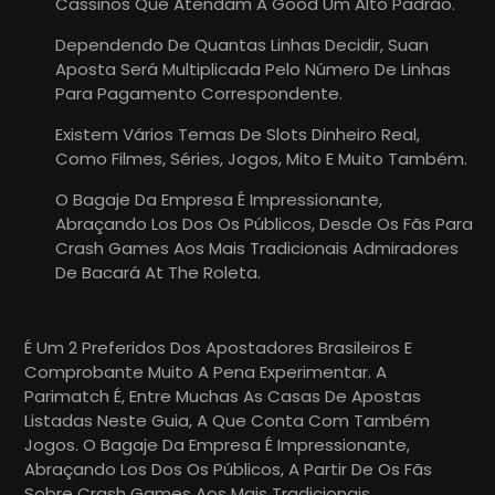
Cassinos Que Atendam A Good Um Alto Padrão.
Dependendo De Quantas Linhas Decidir, Suan
Aposta Será Multiplicada Pelo Número De Linhas
Para Pagamento Correspondente.
Existem Vários Temas De Slots Dinheiro Real,
Como Filmes, Séries, Jogos, Mito E Muito Também.
O Bagaje Da Empresa É Impressionante,
Abraçando Los Dos Os Públicos, Desde Os Fãs Para
Crash Games Aos Mais Tradicionais Admiradores
De Bacará At The Roleta.
É Um 2 Preferidos Dos Apostadores Brasileiros E
Comprobante Muito A Pena Experimentar. A
Parimatch É, Entre Muchas As Casas De Apostas
Listadas Neste Guia, A Que Conta Com Também
Jogos. O Bagaje Da Empresa É Impressionante,
Abraçando Los Dos Os Públicos, A Partir De Os Fãs
Sobre Crash Games Aos Mais Tradicionais