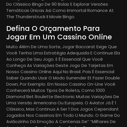
Do Clássico Bingo De 90 Bolas E Explorar Versões
Temáticas Únicas Asi Como Immortal Romance At
The Thunderstruck II Movie Bingo.
Defina O Orçamento Para
Jogar Em Um Cassino Online
Muito Além De Uma Sorte, Jogar Baccarat Exige Que
Você Tenha Uma Estratégia Adequada E Continue Ela
Ao Longo De Seu Jogo. E É Essencial Que Você
Conheça As Variações Deste Jogo De Tarjetas Em
Nosso Cassino Online Aqui No Brasil. Pois É Essencial
Saber Quando Usar O Modo Surrender Et Fazer Double
Down, Por Exemplo. Em Nosso Cassino On-Line Você
Conhecerá Muitos Tipos De Roleta, Como 1000
Diamond Bet Roulette Electronic Muitas Variações De
Uma Versão Americana Ou Europeia. O Aviator Já É 1
Clássico, Mas Continua A Ser 1 Dos Jogos Cependant
Jogados Nos Cassinos Em Todo U Mundo. O Game Do
Aviãozinho Dá Emoção A Centenas De” “milhares De