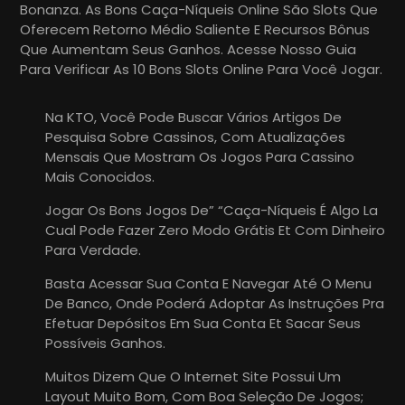
Bonanza. As Bons Caça-Níqueis Online São Slots Que
Oferecem Retorno Médio Saliente E Recursos Bônus
Que Aumentam Seus Ganhos. Acesse Nosso Guia
Para Verificar As 10 Bons Slots Online Para Você Jogar.
Na KTO, Você Pode Buscar Vários Artigos De
Pesquisa Sobre Cassinos, Com Atualizações
Mensais Que Mostram Os Jogos Para Cassino
Mais Conocidos.
Jogar Os Bons Jogos De” “caça-Níqueis É Algo La
Cual Pode Fazer Zero Modo Grátis Et Com Dinheiro
Para Verdade.
Basta Acessar Sua Conta E Navegar Até O Menu
De Banco, Onde Poderá Adoptar As Instruções Pra
Efetuar Depósitos Em Sua Conta Et Sacar Seus
Possíveis Ganhos.
Muitos Dizem Que O Internet Site Possui Um
Layout Muito Bom, Com Boa Seleção De Jogos;