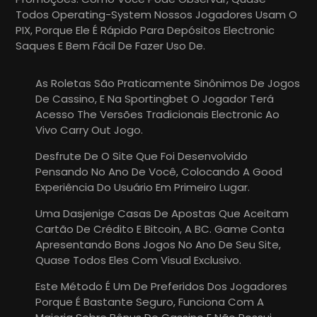
Todos Operating-System Nossos Jogadores Usam O
PIX, Porque Ele É Rápido Para Depósitos Electronic
Saques E Bem Fácil De Fazer Uso De.
As Roletas São Praticamente Sinônimos De Jogos
De Cassino, E Na Sportingbet O Jogador Terá
Acesso The Versões Tradicionais Electronic Ao
Vivo Carry Out Jogo.
Desfrute De O Site Que Foi Desenvolvido
Pensando No Ano De Você, Colocando A Good
Experiência Do Usuário Em Primeiro Lugar.
Uma Dasjenige Casas De Apostas Que Aceitam
Cartão De Crédito E Bitcoin, A BC. Game Conta
Apresentando Bons Jogos No Ano De Seu Site,
Quase Todos Eles Com Visual Exclusivo.
Este Método É Um De Preferidos Dos Jogadores
Porque É Bastante Seguro, Funciona Com A