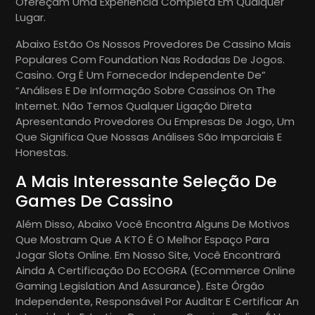
Ofereçam Uma Experiência Completa Em Qualquer
Lugar.
Abaixo Estão Os Nossos Provedores De Cassino Mais
Populares Com Foundation Nas Rodadas De Jogos.
Casino. Org É Um Fornecedor Independente De”
“análises E De Informação Sobre Cassinos On The
Internet. Não Temos Qualquer Ligação Direta
Apresentando Provedores Ou Empresas De Jogo, Um
Que Significa Que Nossas Análises São Imparciais E
Honestas.
A Mais Interessante Seleção De
Games De Cassino
Além Disso, Abaixo Você Encontra Alguns De Motivos
Que Mostram Que A KTO É O Melhor Espaço Para
Jogar Slots Online. Em Nosso Site, Você Encontrará
Ainda A Certificação Do ECOGRA (eCommerce Online
Gaming Legislation And Assurance). Este Órgão
Independente, Responsável Por Auditar E Certificar An