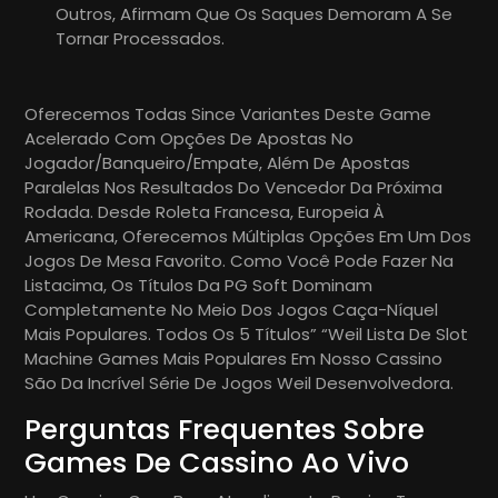
Outros, Afirmam Que Os Saques Demoram A Se
Tornar Processados.
Oferecemos Todas Since Variantes Deste Game
Acelerado Com Opções De Apostas No
Jogador/Banqueiro/Empate, Além De Apostas
Paralelas Nos Resultados Do Vencedor Da Próxima
Rodada. Desde Roleta Francesa, Europeia À
Americana, Oferecemos Múltiplas Opções Em Um Dos
Jogos De Mesa Favorito. Como Você Pode Fazer Na
Listacima, Os Títulos Da PG Soft Dominam
Completamente No Meio Dos Jogos Caça-Níquel
Mais Populares. Todos Os 5 Títulos” “weil Lista De Slot
Machine Games Mais Populares Em Nosso Cassino
São Da Incrível Série De Jogos Weil Desenvolvedora.
Perguntas Frequentes Sobre
Games De Cassino Ao Vivo