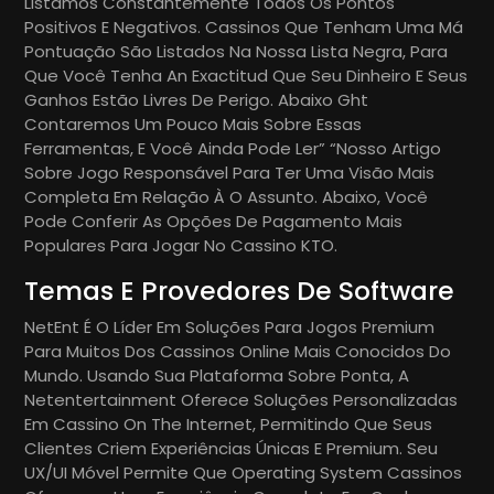
Listamos Constantemente Todos Os Pontos
Positivos E Negativos. Cassinos Que Tenham Uma Má
Pontuação São Listados Na Nossa Lista Negra, Para
Que Você Tenha An Exactitud Que Seu Dinheiro E Seus
Ganhos Estão Livres De Perigo. Abaixo Ght
Contaremos Um Pouco Mais Sobre Essas
Ferramentas, E Você Ainda Pode Ler” “nosso Artigo
Sobre Jogo Responsável Para Ter Uma Visão Mais
Completa Em Relação À O Assunto. Abaixo, Você
Pode Conferir As Opções De Pagamento Mais
Populares Para Jogar No Cassino KTO.
Temas E Provedores De Software
NetEnt É O Líder Em Soluções Para Jogos Premium
Para Muitos Dos Cassinos Online Mais Conocidos Do
Mundo. Usando Sua Plataforma Sobre Ponta, A
Netentertainment Oferece Soluções Personalizadas
Em Cassino On The Internet, Permitindo Que Seus
Clientes Criem Experiências Únicas E Premium. Seu
UX/UI Móvel Permite Que Operating System Cassinos