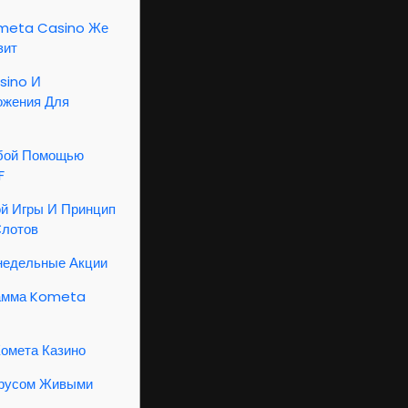
meta Casino Же
зит
sino И
ожения Для
жбой Помощью
F
й Игры И Принцип
Слотов
недельные Акции
рамма Kometa
Комета Казино
арусом Живыми