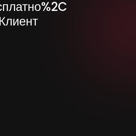
есплатно%2C
Клиент