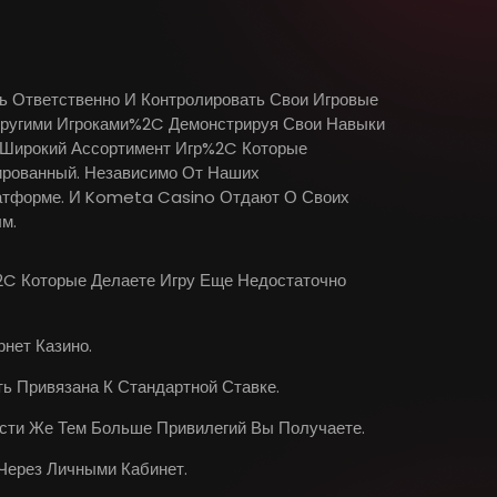
ь Ответственно И Контролировать Свои Игровые
Другими Игроками%2C Демонстрируя Свои Навыки
Широкий Ассортимент Игр%2C Которые
ированный. Независимо От Наших
атформе. И Kometa Casino Отдают О Своих
м.
C Которые Делаете Игру Еще Недостаточно
нет Казино.
 Привязана К Стандартной Ставке.
ти Же Тем Больше Привилегий Вы Получаете.
ерез Личными Кабинет.