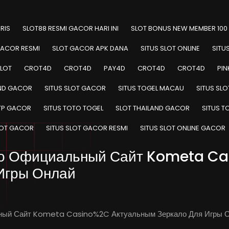
RIS
SLOT88 RESMI GACOR HARI INI
SLOT BONUS NEW MEMBER 100
GACOR RESMI
SLOT GACOR APK DANA
SITUS SLOT ONLINE
SITUS
LOT
CROT4D
CROT4D
PAY4D
CROT4D
CROT4D
PIN
AND GACOR
SITUS SLOT GACOR
SITUS TOGEL MACAU
SITUS SL
TP GACOR
SITUS TOTO TOGEL
SLOT THAILAND GACOR
SITUS T
SLOT GACOR
SITUS SLOT GACOR RESMI
SITUS SLOT ONLINE GACOR
но Официальный Сайт Kometa Ca
Игры Онлай
ный Сайт Kometa Casino%2C Актуальным Зеркало Для Игры 