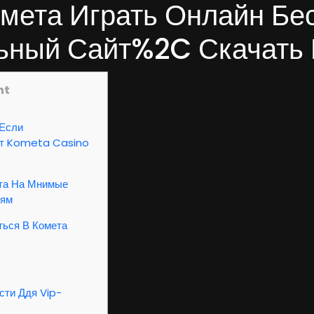
омета Играть Онлайн Б
ный Сайт%2C Скачать 
nt
Если
т Kometa Casino
та На Мнимые
лям
ться В Комета
сти Ддя Vip-