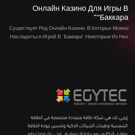
Онлайн Казино Для Игры В
“Баккара”
Существует Ряд Онлайн Казино, В Которых Можно
Насладиться Игрой В “Баккара”.Некоторые Из Них:
إيجي تك هي شركة طاقة متجددة متخصصة في الطاقة
الشمسية وتقينات الشبكات الذكية وتحسين جودة الطاقة.
وتقليل التكاليف مع زيادة الاعتمادية . إيجي تك ايضا تنظم