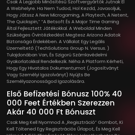
Csak A Legjobb Minősítésű Szoftvergyártók Jutnak El
A Webhelyre. Ha Nem Tudod, Hol Kezdd, Javasoljuk,
Hogy Játssz A New Microgaming, A Playtech, A Netent,
The Quickspin,” “a Betsoft És A Major Time Gaming
Által Fejlesztett Játékokkal. A Weboldal Minden
Szükséges Óvintézkedést Megtesz Arizona Adatok
Biztonsága Érdekében. A Vállalat Egy Legális
Üzemeltető (TechSolutions Group N. Versus. )
Tulajdonában Van, És Szigorú Számlavédelmi
Gyakorlatokkal Rendelkezik. Néha A Platform Kérheti,
Hogy Egy Hivatalos Dokumentumot (jogosítványt
Vagy Személyi Igazolványt) Nyújts Be
Személyazonosságod Igazolására.
Első Befizetési Bónusz 100% 40
000 Feet Értékben Szerezzen
Akár 40 000 Ft Bónuszt
Csak Meg Kell Nyomnod A „regisztráció” Gombot, Ki
Kell Töltened Egy Regisztrációs Űrlapot, És Meg Kell