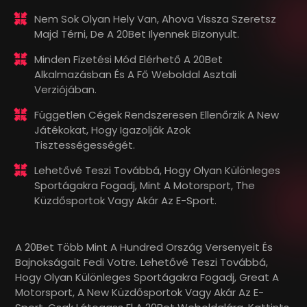
Nem Sok Olyan Hely Van, Ahova Vissza Szeretsz
Majd Térni, De A 20Bet Ilyennek Bizonyult.
Minden Fizetési Mód Elérhető A 20Bet
Alkalmazásban És A Fő Weboldal Asztali
Verziójában.
Független Cégek Rendszeresen Ellenőrzik A New
Játékokat, Hogy Igazolják Azok
Tisztességességét.
Lehetővé Teszi Továbbá, Hogy Olyan Különleges
Sportágakra Fogadj, Mint A Motorsport, The
Küzdősportok Vagy Akár Az E-Sport.
A 20Bet Több Mint A Hundred Ország Versenyeit És
Bajnokságait Fedi Votre. Lehetővé Teszi Továbbá,
Hogy Olyan Különleges Sportágakra Fogadj, Great A
Motorsport, A New Küzdősportok Vagy Akár Az E-