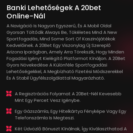
Banki Lehetőségek A 20bet
Online-Nál
A Navigáció Is Nagyon Egyszerű, És A Mobil Oldal
Gyorsan Töltődik Always Be, Tökéletes Mind A New
Sportfogadás, Mind Some Sort Of Kaszinójátékok
Kedvelőinek. A 20Bet Egy Viszonylag Új Szereplő
Arizona Iparágban, Amely Arra Törekszik, Hogy Minden
Fogadási Igényt Kielégítő Platformot Kínáljon. A 20Bet
Gyors Növekedése A Különféle Sportfogadási
Lehetőségekkel, A Megbízható Fizetési Módszerekkel
És A Stabil Ügyfélszolgálattal Magyarázható.
A Regisztrációs Folyamat A 20Bet-Nél Kevesebb
Mint Egy Percet Vesz Igénybe.
Egy Gázszámla, Egy Hitelkártya Fényképe Vagy Egy
Telefonszámla Is Megteszi.
Két Üdvözlő Bónuszt Kínálnak, Így Kiválaszthatod A