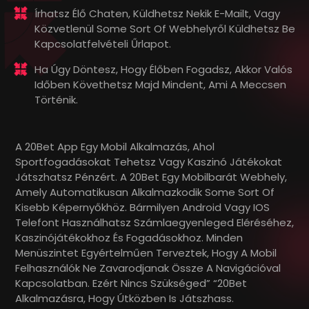
Írhatsz Élő Chaten, Küldhetsz Nekik E-Mailt, Vagy
Közvetlenül Some Sort Of Webhelyről Küldhetsz Be
Kapcsolatfelvételi Űrlapot.
Ha Úgy Döntesz, Hogy Élőben Fogadsz, Akkor Valós
Időben Követhetsz Majd Mindent, Ami A Meccsen
Történik.
A 20Bet App Egy Mobil Alkalmazás, Ahol
Sportfogadásokat Tehetsz Vagy Kaszinó Játékokat
Játszhatsz Pénzért. A 20Bet Egy Mobilbarát Webhely,
Amely Automatikusan Alkalmazkodik Some Sort Of
Kisebb Képernyőkhöz. Bármilyen Android Vagy IOS
Telefont Használhatsz Számlaegyenleged Eléréséhez,
Kaszinójátékokhoz És Fogadásokhoz. Minden
Menüszintet Egyértelműen Terveztek, Hogy A Mobil
Felhasználók Ne Zavarodjanak Össze A Navigációval
Kapcsolatban. Ezért Nincs Szükséged” “20Bet
Alkalmazásra, Hogy Útközben Is Játszhass.