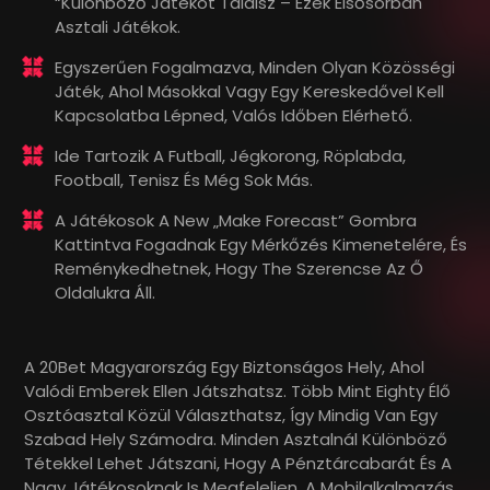
“különböző Játékot Találsz – Ezek Elsősorban
Asztali Játékok.
Egyszerűen Fogalmazva, Minden Olyan Közösségi
Játék, Ahol Másokkal Vagy Egy Kereskedővel Kell
Kapcsolatba Lépned, Valós Időben Elérhető.
Ide Tartozik A Futball, Jégkorong, Röplabda,
Football, Tenisz És Még Sok Más.
A Játékosok A New „Make Forecast” Gombra
Kattintva Fogadnak Egy Mérkőzés Kimenetelére, És
Reménykedhetnek, Hogy The Szerencse Az Ő
Oldalukra Áll.
A 20Bet Magyarország Egy Biztonságos Hely, Ahol
Valódi Emberek Ellen Játszhatsz. Több Mint Eighty Élő
Osztóasztal Közül Választhatsz, Így Mindig Van Egy
Szabad Hely Számodra. Minden Asztalnál Különböző
Tétekkel Lehet Játszani, Hogy A Pénztárcabarát És A
Nagy Játékosoknak Is Megfeleljen. A Mobilalkalmazás