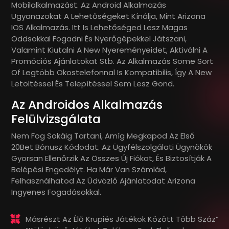
Mobilalkalmazást. Az Android Alkalmazás
Ugyanazokat A Lehetőségeket Kínálja, Mint Arizona
IOS Alkalmazás. Itt Is Lehetőséged Lesz Magas
Oddsokkal Fogadni És Nyerőgépekkel Játszani,
Valamint Kiutalni A New Nyereményeidet, Aktiválni A
Promóciós Ajánlatokat Stb. Az Alkalmazás Some Sort
Of Legtöbb Okostelefonnal Is Kompatibilis, Így A New
Letöltéssel És Telepítéssel Sem Lesz Gond.
Az Androidos Alkalmazás
Felülvizsgálata
Nem Fog Sokáig Tartani, Amíg Megkapod Az Első
20Bet Bónusz Kódodat. Az Ügyfélszolgálati Ügynökök
Gyorsan Ellenőrzik Az Összes Új Fiókot, És Biztosítják A
Belépési Engedélyt. Ha Már Van Számlád,
Felhasználhatod Az Üdvözlő Ajánlatodat Arizona
Ingyenes Fogadásokkal.
Másrészt Az Élő Krupiés Játékok Között Több Száz”