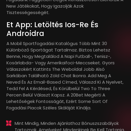
New Játékokat, Hogy Igazolják Azok
Tisztességességét.
Et App: Letöltés Ios-Re És
Androidra
A Mobil Sportfogadási Katalógus Több Mint 30
Különböző Sportágat Tartalmaz. Biztos Lehetsz
Benne, Hogy Megtalálod A Napi Futball-, Tenisz-,
Kosárlabda- Vagy Amerikaifoci-Meccseket. Gyors
Válaszokért Kattints The Weboldal Jobb Alsó
Sarkában Található Zöld Chat Ikonra. Add Meg A
Neved És Az Email-Based Címed, Válaszd Ki A Nyelvet,
Tedd Fel A Kérdésed, És Körülbelül Two To Three
Percen Belül Választ Kapsz. A 20Bet Megérti A
Lehetőségek Fontosságát, Ezért Some Sort Of
Fogadási Piacok Széles Skáláját Kínálja.
Mint Mindig, Minden Ajánlathoz Bónuszszabályok
Tartoznak, Amelyeket Mindenkinek Be Kell Tartania,