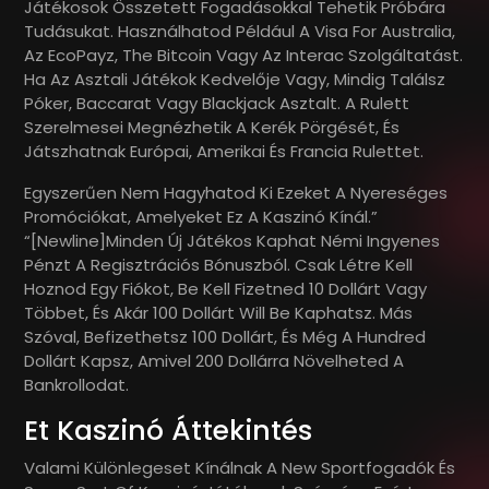
Játékosok Összetett Fogadásokkal Tehetik Próbára
Tudásukat. Használhatod Például A Visa For Australia,
Az EcoPayz, The Bitcoin Vagy Az Interac Szolgáltatást.
Ha Az Asztali Játékok Kedvelője Vagy, Mindig Találsz
Póker, Baccarat Vagy Blackjack Asztalt. A Rulett
Szerelmesei Megnézhetik A Kerék Pörgését, És
Játszhatnak Európai, Amerikai És Francia Rulettet.
Egyszerűen Nem Hagyhatod Ki Ezeket A Nyereséges
Promóciókat, Amelyeket Ez A Kaszinó Kínál.”
“[newline]Minden Új Játékos Kaphat Némi Ingyenes
Pénzt A Regisztrációs Bónuszból. Csak Létre Kell
Hoznod Egy Fiókot, Be Kell Fizetned 10 Dollárt Vagy
Többet, És Akár 100 Dollárt Will Be Kaphatsz. Más
Szóval, Befizethetsz 100 Dollárt, És Még A Hundred
Dollárt Kapsz, Amivel 200 Dollárra Növelheted A
Bankrollodat.
Et Kaszinó Áttekintés
Valami Különlegeset Kínálnak A New Sportfogadók És