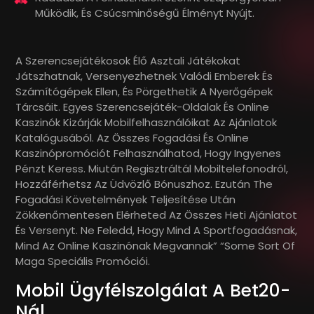
Működik, És Csúcsminőségű Élményt Nyújt.
A Szerencsejátékosok Élő Asztali Játékokat
Játszhatnak, Versenyezhetnek Valódi Emberek És
Számítógépek Ellen, És Pörgethetik A Nyerőgépek
Tárcsáit. Egyes Szerencsejáték-Oldalak És Online
Kaszinók Kizárják Mobilfelhasználóikat Az Ajánlatok
Katalógusából. Az Összes Fogadási És Online
Kaszinópromóciót Felhasználhatod, Hogy Ingyenes
Pénzt Keress. Miután Regisztráltál Mobiltelefonodról,
Hozzáférhetsz Az Üdvözlő Bónuszhoz. Ezután The
Fogadási Követelmények Teljesítése Után
Zökkenőmentesen Elérheted Az Összes Heti Ajánlatot
És Versenyt. Ne Feledd, Hogy Mind A Sportfogadásnak,
Mind Az Online Kaszinónak Megvannak” “some Sort Of
Maga Speciális Promóciói.
Mobil Ügyfélszolgálat A Bet20-
Nál