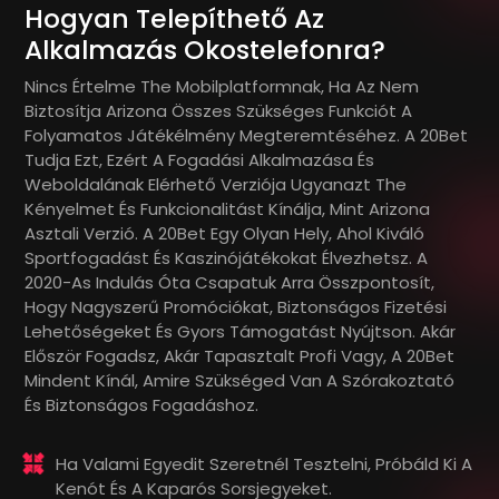
Hogyan Telepíthető Az
Alkalmazás Okostelefonra?
Nincs Értelme The Mobilplatformnak, Ha Az Nem
Biztosítja Arizona Összes Szükséges Funkciót A
Folyamatos Játékélmény Megteremtéséhez. A 20Bet
Tudja Ezt, Ezért A Fogadási Alkalmazása És
Weboldalának Elérhető Verziója Ugyanazt The
Kényelmet És Funkcionalitást Kínálja, Mint Arizona
Asztali Verzió. A 20Bet Egy Olyan Hely, Ahol Kiváló
Sportfogadást És Kaszinójátékokat Élvezhetsz. A
2020-As Indulás Óta Csapatuk Arra Összpontosít,
Hogy Nagyszerű Promóciókat, Biztonságos Fizetési
Lehetőségeket És Gyors Támogatást Nyújtson. Akár
Először Fogadsz, Akár Tapasztalt Profi Vagy, A 20Bet
Mindent Kínál, Amire Szükséged Van A Szórakoztató
És Biztonságos Fogadáshoz.
Ha Valami Egyedit Szeretnél Tesztelni, Próbáld Ki A
Kenót És A Kaparós Sorsjegyeket.