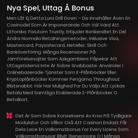
Nya Spel, Uttag Å Bonus
Men Låt Ej Detta Lura Drill Down – De Innehåller Även En
Casinodel Som Är Imponerande Och Väl Värd Att
Utforska. Förutom Trustly, Erbjuder BonkersBet En Del
Andra Normala Betalningsmetoder, Inklusive Visa,
Mastercard, Paysafecard, Neteller, Skrill Och
Banköverföring. Många Recensioner På
Jämförelsesajter Som Askgamblers Påpekar Att
Uttagstiderna Inte Är Sobre Snabbaste. Använder I
Onlinebaserade Tjänster Som E-Plånböcker Eller
Kryptoplånböcker Kommer Pengarna Throughout
Blixtsnabbt. Här Har Mulighed For Du Välja Att Lyckas
Betala Med Samtliga Etablerade E-Plånböcker O
Betalkort.
Det Är Som Sobre Konsekvens Av Krav På Tydligare
Modulator Och Villkor Oxå Att Casinon Endast Får
Dela Lace En Välkomstbonus For Every Licens Som
Välkomstbonusar Blivit Generösare O I Många