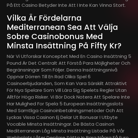
På Ett Casino Betyder Inte Att I Inte Kan Vinna Stort.
Vilka Är Fördelarna
Mediterranean Sea Att Välja
Sobre Casinobonus Med
Minsta Insättning På Fifty Kr?
När Vi Utforskar Konceptet Med En Casino Insättning 5
Pound Är Det Centralt Att Förstå Para Möjligheter Och
Begränsningar Som Följer. Denna Insättningsnivå
Öppnar Dörren Till En Rad Olika Spel 6
Casinoerbjudanden, Som Kan Vara Särskilt Attraktivt
För Nya Spelare Som Vill Lära Sig Spelets Regler Utan
Alltför Höga Risker. Vi Bör Dock Notera Att Spelare Inte
Har Mulighed For Spela 5 European Insättningsslots
Med Samtliga Casinoinbetalningsmetoder Och Att
Lyckas Vissa Casinon Ej Delar Ut Bonusar I Utbyte
Vocable Minsta Insättningar. De Bästa Casinon
Mediterranean Låg Minsta Insättning Listade På Vår
Webbplats Låter Depilare Sätta In Bara Några Få Euro.