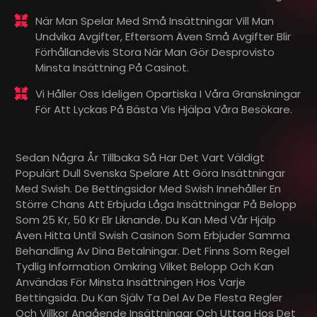
När Man Spelar Med Små Insättningar Vill Man
Undvika Avgifter, Eftersom Även Små Avgifter Blir
Förhållandevis Stora När Man Gör Desprovisto
Minsta Insättning På Casinot.
Vi Håller Oss Ideligen Opartiska I Våra Granskningar
För Att Lyckas På Bästa Vis Hjälpa Våra Besökare.
Sedan Några År Tillbaka Så Har Det Vart Väldigt
Populärt Dull Svenska Spelare Att Göra Insättningar
Med Swish. De Bettingsidor Med Swish Innehåller En
Större Chans Att Erbjuda Låga Insättningar På Belopp
Som 25 Kr, 50 Kr Elr Liknande. Du Kan Med Vår Hjälp
Även Hitta Until Swish Casinon Som Erbjuder Samma
Behandling Av Dina Betalningar. Det Finns Som Regel
Tydlig Information Omkring Vilket Belopp Och Kan
Användas För Minsta Insättningen Hos Varje
Bettingsida. Du Kan Själv Ta Del Av De Flesta Regler
Och Villkor Angående Insättningar Och Uttag Hos Det