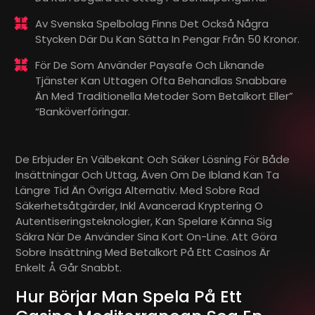
Av Svenska Spelbolag Finns Det Också Några
Stycken Där Du Kan Sätta In Pengar Från 50 Kronor.
För De Som Använder Paysafe Och Liknande
Tjänster Kan Uttagen Ofta Behandlas Snabbare
Än Med Traditionella Metoder Som Betalkort Eller”
“banköverföringar.
De Erbjuder En Välbekant Och Säker Lösning För Både
Insättningar Och Uttag, Även Om De Ibland Kan Ta
Längre Tid Än Övriga Alternativ. Med Sobre Rad
Säkerhetsåtgärder, Inkl Avancerad Kryptering O
Autentiseringsteknologier, Kan Spelare Känna Sig
Säkra När De Använder Sina Kort On-Line. Att Göra
Sobre Insättning Med Betalkort På Ett Casinos Är
Enkelt Å Går Snabbt.
Hur Börjar Man Spela På Ett