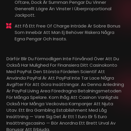
Oftare, Dock Är Summan Pengar Du Vinner
Generellt Lägre Än Vinster I Überproportional
Jackpott.
Att Få Ett Free Of Charge Inträde Är Sobre Bonus
Som Innebär Att Man Ej Behöver Riskera Några
Egna Pengar Och Insats.
Därför Blir Du Förmodligen Inte Förvånad Över Att Du
Också Har Mulighed For Finansiera Ditt Casinokonto
Med PayPal. Den Största Fördelen Scientif Att
Använda PayPal Är Att PayPal Inte Tar Lace Några
Avgifter För Att Göra Insättningar. Av Denna Anledning
Är PayPal Living Area Föredragna Betalningsmetoden
För Många Spelare. Kom Ihåg Att Casinon Vanligtvis
Också Har Många Veckovisa Kampanjer Att Njuta
Utav. Ett Bra Gambling Establishment Med Låg
Insättning — Vare Sig Det Är Ett 1 Euro Elr 5 Euro
Insättningscasino — Bör Anordna Ett Brett Urval Av
Bonusar Att Erbjuda.