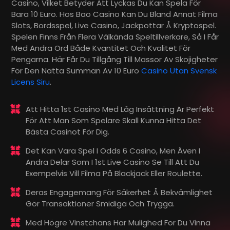
Casino, Vilket Betyder Att Lyckas Du Kan Spela För
Bara 10 Euro. Hos Bao Casino Kan Du Bland Annat Filma
Slots, Bordsspel, Live Casino, Jackpottar Å Kryptospel.
Spelen Finns Från Flera Välkända Speltillverkare, Så I Får
Med Andra Ord Både Kvantitet Och Kvalitet För
Pengarna. Här Får Du Tillgång Till Massor Av Skojigheter
För Den Nätta Summan Av 10 Euro
Casino Utan Svensk
Licens Siru
.
Att Hitta 1st Casino Med Låg Insättning Är Perfekt
För Att Man Som Spelare Skall Kunna Hitta Det
Bästa Casinot För Dig.
Det Kan Vara Spel I Odds 6 Casino, Men Även I
Andra Delar Som I 1st Live Casino Se Till Att Du
Exempelvis Vill Filma På Blackjack Eller Roulette.
Deras Engagemang För Säkerhet Å Bekvämlighet
Gör Transaktioner Smidiga Och Trygga.
Med Högre Vinstchans Har Mulighed For Du Vinna