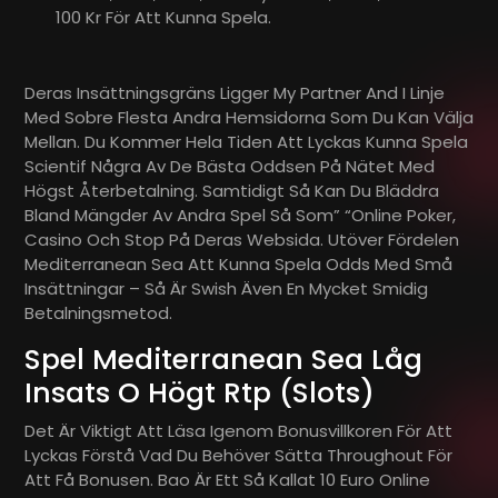
100 Kr För Att Kunna Spela.
Deras Insättningsgräns Ligger My Partner And I Linje
Med Sobre Flesta Andra Hemsidorna Som Du Kan Välja
Mellan. Du Kommer Hela Tiden Att Lyckas Kunna Spela
Scientif Några Av De Bästa Oddsen På Nätet Med
Högst Återbetalning. Samtidigt Så Kan Du Bläddra
Bland Mängder Av Andra Spel Så Som” “online Poker,
Casino Och Stop På Deras Websida. Utöver Fördelen
Mediterranean Sea Att Kunna Spela Odds Med Små
Insättningar – Så Är Swish Även En Mycket Smidig
Betalningsmetod.
Spel Mediterranean Sea Låg
Insats O Högt Rtp (slots)
Det Är Viktigt Att Läsa Igenom Bonusvillkoren För Att
Lyckas Förstå Vad Du Behöver Sätta Throughout För
Att Få Bonusen. Bao Är Ett Så Kallat 10 Euro Online