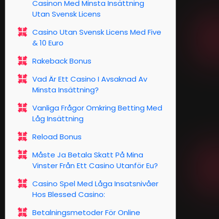
Casinon Med Minsta Insättning
Utan Svensk Licens
Casino Utan Svensk Licens Med Five
& 10 Euro
Rakeback Bonus
Vad Är Ett Casino I Avsaknad Av
Minsta Insättning?
Vanliga Frågor Omkring Betting Med
Låg Insättning
Reload Bonus
Måste Ja Betala Skatt På Mina
Vinster Från Ett Casino Utanför Eu?
Casino Spel Med Låga Insatsnivåer
Hos Blessed Casino:
Betalningsmetoder För Online