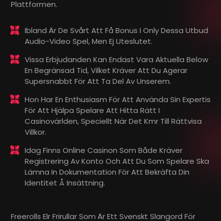
Plattformen.
Ibland Är De Svårt Att Få Bonus I Only Dessa Utbud
Audio-Video Spel, Men Ej Uteslutet.
Vissa Erbjudanden Kan Endast Vara Aktuella Below
En Begränsad Tid, Vilket Kräver Att Du Agerar
Supersnabbt För Att Ta Del Av Unserem.
Hon Har En Enthusiasm För Att Använda Sin Expertis
För Att Hjälpa Spelare Att Hitta Rätt I
Casinovärlden, Speciellt När Det Kmr Till Rättvisa
Villkor.
Idag Finns Online Casinon Som Både Kräver
Registrering Av Konto Och Att Du Som Spelare Ska
Lämna In Dokumentation För Att Bekräfta Din
Identitet Å Insättning.
Freerolls Elr Frirullar Som Är Ett Svenskt Slangord För