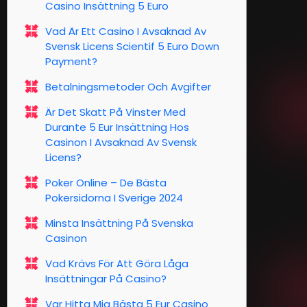
Casino Insättning 5 Euro
Vad Är Ett Casino I Avsaknad Av
Svensk Licens Scientif 5 Euro Down
Payment?
Betalningsmetoder Och Avgifter
Är Det Skatt På Vinster Med
Durante 5 Eur Insättning Hos
Casinon I Avsaknad Av Svensk
Licens?
Poker Online – De Bästa
Pokersidorna I Sverige 2024
Minsta Insättning På Svenska
Casinon
Vad Krävs För Att Göra Låga
Insättningar På Casino?
Var Hitta Mig Bästa 5 Eur Casino