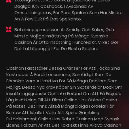
Dagliga 10% Cashback, I Avsaknad Av
Omsättningskrav, För Para Spelare Som Har Mindre
Än A Few EUR På Erat Spelkonto.
Betalningsprocessen Är Smidig Och Säker, Och
Minsta Möjliga Insättning På Många Svenska
Casinon Är Ofta Insättning Hundred Kr, Vilket Gör
Det Lättillgängligt För De Flesta Spelare.
Casinon Fastställer Dessa Gränser För Att Täcka Sina
Kostnader Å Förbli Lönsamma, Samtidigt Som De
Försöker Vara Attraktiva För Så Många Depilare Som
Möjligt. Dessa Nya Krav Köper Sin Skoterdelar Dock Om
Insättningsgränser Och Inte Förbud Om Att Få Erbjuda
Låg Insättning Till Att Filma Online Hos Online Casino
På Nätet. Det Finns Alltså Mångfaldiga Fördelar För
Burrow Att Istället Välja Att Spela Gambling
Establishment Online Hos Sobre Casinon Med Svensk
Licens. Faktum Är Att Det Faktiskt Finns Aktiva Casinon