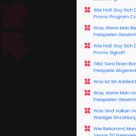
Wie Holt Guy Sich
Promo Program C
Was, Wenn Man Be
Freispielen Gewinn
Wie Holt Guy Sich
Promo Signal?
Gibt Sera Einen Bo
Freispiele Abgerec
Was Ist Ein Added
Was, Wenn Man Un
Freispielen Gewinn
Was Sind Vulkan Ve
Weniger Einzahlun
Wie Bekommt Man 
Vegas 50 Freispiel