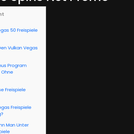
nt
egas 50 Freispiele
 Den Vulkan Vegas
onus Program
e Ohne
e Freispiele
gas Freispiele
g?
nn Man Unter
piele