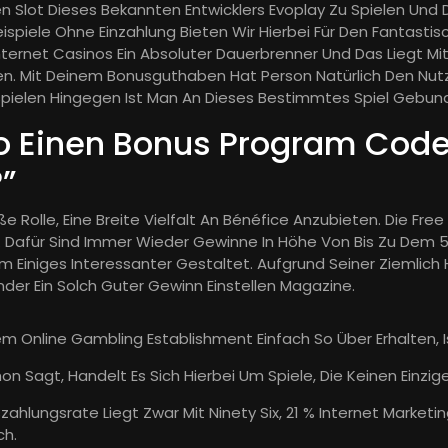
den Slot Dieses Bekannten Entwicklers Evoplay Zu Spielen Un
reispiele Ohne Einzahlung Bieten Wir Hierbei Für Den Fantasti
nternet Casinos Ein Absoluter Dauerbrenner Und Das Liegt Mit
n. Mit Deinem Bonusguthaben Hat Person Natürlich Den Nutz
eispielen Hingegen Ist Man An Dieses Bestimmtes Spiel Gebun
o Einen Bonus Program Code 
?”
oße Rolle, Eine Breite Vielfalt An Bénéfice Anzubieten. Die Fre
e. Dafür Sind Immer Wieder Gewinne In Höhe Von Bis Zu Dem 
 Einiges Interessanter Gestaltet. Aufgrund Seiner Ziemlich H
ander Ein Solch Guter Gewinn Einstellen Magazine.
nem Online Gambling Establishment Einfach So Über Erhalten,
n Sagt, Handelt Es Sich Hierbei Um Spiele, Die Keinen Einzi
ahlungsrate Liegt Zwar Mit Ninety Six, 21 % Internet Marketing
ch.