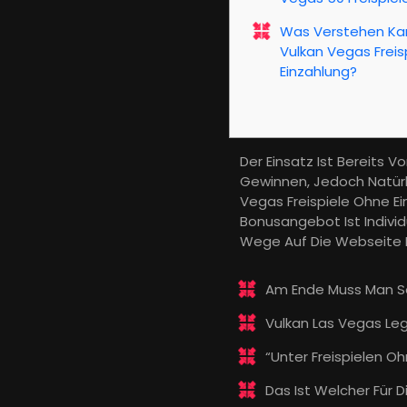
Was Verstehen Ka
Vulkan Vegas Freis
Einzahlung?
Der Einsatz Ist Bereits
Gewinnen, Jedoch Natürl
Vegas Freispiele Ohne E
Bonusangebot Ist Indivi
Wege Auf Die Webseite 
Am Ende Muss Man Se
Vulkan Las Vegas Le
“Unter Freispielen O
Das Ist Welcher Für D