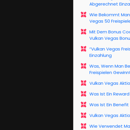
Abgerechnet Einza
Wie Bekommt Man 
Vegas 50 Freispiel
Mit Dem Bonus Co
Vulkan Vegas Bon
“vulkan Vegas Frei
Einzahlung
Was, Wenn Man Be
Freispielen Gewinn
Vulkan Vegas Akti
Was Ist Ein Rewar
Was Ist Ein Benefi
Vulkan Vegas Akti
Wie Verwendet Man