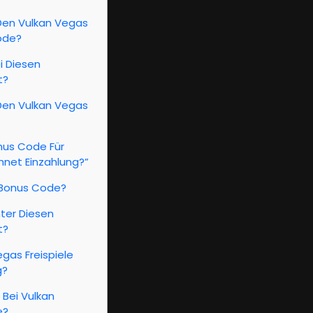
 Den Vulkan Vegas
ode?
i Diesen
t?
 Den Vulkan Vegas
nus Code Für
hnet Einzahlung?”
 Bonus Code?
ter Diesen
t?
gas Freispiele
g?
Bei Vulkan
e?