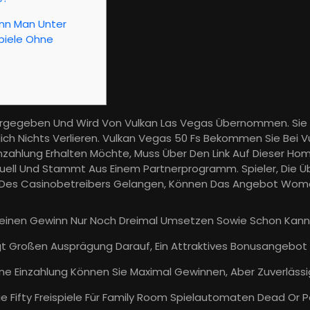
nn Man Unter
piele Ohne
 Vorgegeben Und Wird Von Vulkan Las Vegas Übernommen. Sie
ich Nichts Verlieren. Vulkan Vegas 50 Fs Bekommen Sie Bei 
inzahlung Erhalten Möchte, Muss Über Den Link Auf Dieser H
duell Und Stammt Aus Einem Partnerprogramm. Spieler, Die Üb
Des Casinobetreibers Gelangen, Können Das Angebot Womö
inen Gewinn Nur Noch Dreimal Umsetzen Sowie Schon Kann 
gt Großen Ausprägung Darauf, Ein Attraktives Bonusangebot
hne Einzahlung Können Sie Maximal Gewinnen, Aber Zuverlässig
ie Fifty Freispiele Für Family Room Spielautomaten Dead Or Pe