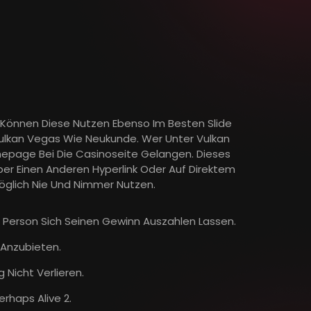
 Können Diese Nutzen Ebenso Im Besten Slide
Vulkan Vegas Wie Neukunde. Wer Unter Vulkan
omepage Bei Die Casinoseite Gelangen. Dieses
er Einen Anderen Hyperlink Oder Auf Direktem
glich Nie Und Nimmer Nutzen.
Person Sich Seinen Gewinn Auszahlen Lassen.
 Anzubieten.
 Nicht Verlieren.
rhaps Alive 2.