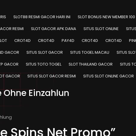
RIS
SLOT88 RESMI GACOR HARI INI
SLOT BONUS NEW MEMBER 100
GACOR RESMI
SLOT GACOR APK DANA
SITUS SLOT ONLINE
SITUS
LOT
CROT4D
CROT4D
PAY4D
CROT4D
CROT4D
PIN
AND GACOR
SITUS SLOT GACOR
SITUS TOGEL MACAU
SITUS SL
TP GACOR
SITUS TOTO TOGEL
SLOT THAILAND GACOR
SITUS T
SLOT GACOR
SITUS SLOT GACOR RESMI
SITUS SLOT ONLINE GACOR
le Ohne Einzahlun
ahlung
ee Spins Net Promo”