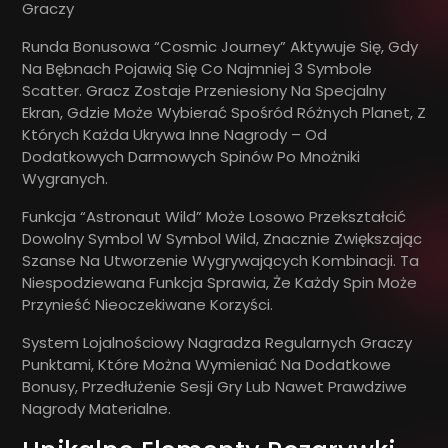
Graczy
Runda Bonusowa “Cosmic Journey” Aktywuje Się, Gdy
Na Bębnach Pojawią Się Co Najmniej 3 Symbole
Scatter. Gracz Zostaje Przeniesiony Na Specjalny
Ekran, Gdzie Może Wybierać Spośród Różnych Planet, Z
Których Każda Ukrywa Inne Nagrody – Od
Dodatkowych Darmowych Spinów Po Mnożniki
Wygranych.
Funkcja “Astronaut Wild” Może Losowo Przekształcić
Dowolny Symbol W Symbol Wild, Znacznie Zwiększając
Szanse Na Utworzenie Wygrywających Kombinacji. Ta
Niespodziewana Funkcja Sprawia, Że Każdy Spin Może
Przynieść Nieoczekiwane Korzyści.
System Lojalnościowy Nagradza Regularnych Graczy
Punktami, Które Można Wymieniać Na Dodatkowe
Bonusy, Przedłużenie Sesji Gry Lub Nawet Prawdziwe
Nagrody Materialne.