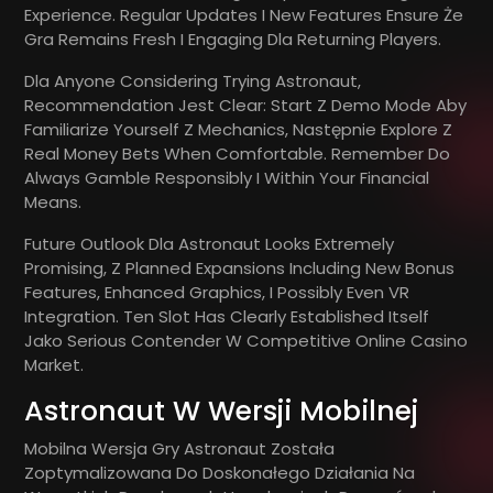
Experience. Regular Updates I New Features Ensure Że
Gra Remains Fresh I Engaging Dla Returning Players.
Dla Anyone Considering Trying Astronaut,
Recommendation Jest Clear: Start Z Demo Mode Aby
Familiarize Yourself Z Mechanics, Następnie Explore Z
Real Money Bets When Comfortable. Remember Do
Always Gamble Responsibly I Within Your Financial
Means.
Future Outlook Dla Astronaut Looks Extremely
Promising, Z Planned Expansions Including New Bonus
Features, Enhanced Graphics, I Possibly Even VR
Integration. Ten Slot Has Clearly Established Itself
Jako Serious Contender W Competitive Online Casino
Market.
Astronaut W Wersji Mobilnej
Mobilna Wersja Gry Astronaut Została
Zoptymalizowana Do Doskonałego Działania Na