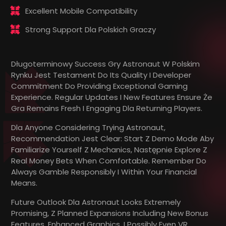
Excellent Mobile Compatibility
Strong Support Dla Polskich Graczy
Długoterminowy Success Gry Astronaut W Polskim
Rynku Jest Testament Do Its Quality I Developer
Commitment Do Providing Exceptional Gaming
Experience. Regular Updates I New Features Ensure Że
Gra Remains Fresh I Engaging Dla Returning Players.
Dla Anyone Considering Trying Astronaut,
Recommendation Jest Clear: Start Z Demo Mode Aby
Familiarize Yourself Z Mechanics, Następnie Explore Z
Real Money Bets When Comfortable. Remember Do
Always Gamble Responsibly I Within Your Financial
Means.
Future Outlook Dla Astronaut Looks Extremely
Promising, Z Planned Expansions Including New Bonus
Features, Enhanced Graphics, I Possibly Even VR