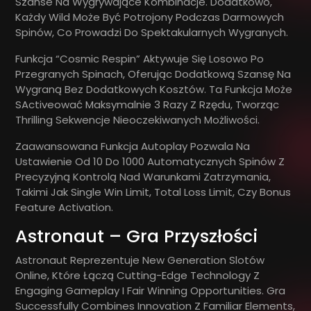
Szanse Na Wygrywające Kombinacje. Dodatkowo,
Każdy Wild Może Być Potrojony Podczas Darmowych
Spinów, Co Prowadzi Do Spektakularnych Wygranych.
Funkcja “Cosmic Respin” Aktywuje Się Losowo Po
Przegranych Spinach, Oferując Dodatkową Szansę Na
Wygraną Bez Dodatkowych Kosztów. Ta Funkcja Może
SActiveować Maksymalnie 3 Razy Z Rzędu, Tworząc
Thrilling Sekwencje Nieoczekiwanych Możliwości.
Zaawansowana Funkcja Autoplay Pozwala Na
Ustawienie Od 10 Do 1000 Automatycznych Spinów Z
Precyzyjną Kontrolą Nad Warunkami Zatrzymania,
Takimi Jak Single Win Limit, Total Loss Limit, Czy Bonus
Feature Activation.
Astronaut – Gra Przyszłości
Astronaut Reprezentuje New Generation Slotów
Online, Które Łączą Cutting-Edge Technology Z
Engaging Gameplay I Fair Winning Opportunities. Gra
Successfully Combines Innovation Z Familiar Elements,