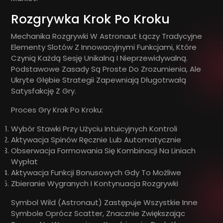
Rozgrywka Krok Po Kroku
Mechanika Rozgrywki W Astronaut Łączy Tradycyjne
Elementy Slotów Z Innowacyjnymi Funkcjami, Które
Czynią Każdą Sesję Unikalną I Nieprzewidywalną.
Podstawowe Zasady Są Proste Do Zrozumienia, Ale
Ukryte Głębie Strategii Zapewniają Długotrwałą
Satysfakcję Z Gry.
Proces Gry Krok Po Kroku:
Wybór Stawki Przy Użyciu Intuicyjnych Kontroli
Aktywacja Spinów Ręcznie Lub Automatycznie
Obserwacja Formowania Się Kombinacji Na Liniach
Wypłat
Aktywacja Funkcji Bonusowych Gdy To Możliwe
Zbieranie Wygranych I Kontynuacja Rozgrywki
Symbol Wild (Astronaut) Zastępuje Wszystkie Inne
Symbole Oprócz Scatter, Znacznie Zwiększając