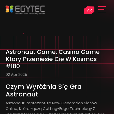
AR
Astronaut Game: Casino Game
Który Przeniesie Cię W Kosmos
#180
02 Apr 2025
Czym Wyróżnia Się Gra
Astronaut
Astronaut Reprezentuje New Generation Slotów
Online, Które Łączą Cutting-Edge Technology Z