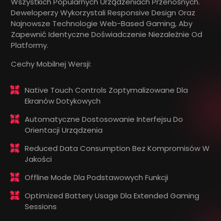
Wszystkich Popularnych Urządzeniach Przenośnych.
Deweloperzy Wykorzystali Responsive Design Oraz
Najnowsze Technologie Web-Based Gaming, Aby
Zapewnić Identyczne Doświadczenie Niezależnie Od
Platformy.
Cechy Mobilnej Wersji:
Native Touch Controls Zoptymalizowane Dla
Ekranów Dotykowych
Automatyczne Dostosowanie Interfejsu Do
Orientacji Urządzenia
Reduced Data Consumption Bez Kompromisów W
Jakości
Offline Mode Dla Podstawowych Funkcji
Optimized Battery Usage Dla Extended Gaming
Sessions