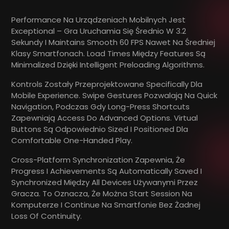
Performance Na Urządzeniach Mobilnych Jest
Exceptional – Gra Uruchamia Się Średnio W 3.2
Sekundy I Maintains Smooth 60 FPS Nawet Na Średniej
Klasy Smartfonach. Load Times Między Features Są
Minimalized Dzięki Intelligent Preloading Algorithms.
Kontrols Zostały Przeprojektowane Specifically Dla
Mobile Experience. Swipe Gestures Pozwalają Na Quick
Navigation, Podczas Gdy Long-Press Shortcuts
Zapewniają Access Do Advanced Options. Virtual
Buttons Są Odpowiednio Sized I Positioned Dla
Comfortable One-Handed Play.
Cross-Platform Synchronization Zapewnia, Że
Progress I Achievements Są Automatically Saved I
Synchronized Między All Devices Używanymi Przez
Gracza. To Oznacza, Że Można Start Session Na
Komputerze I Continue Na Smartfonie Bez Żadnej
Loss Of Continuity.