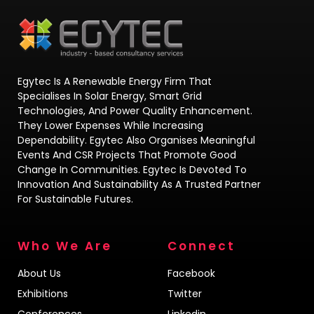
Egytec Is A Renewable Energy Firm That
Specialises In Solar Energy, Smart Grid
Technologies, And Power Quality Enhancement.
They Lower Expenses While Increasing
Dependability. Egytec Also Organises Meaningful
Events And CSR Projects That Promote Good
Change In Communities. Egytec Is Devoted To
Innovation And Sustainability As A Trusted Partner
For Sustainable Futures.
Who We Are
Connect
About Us
Facebook
Exhibitions
Twitter