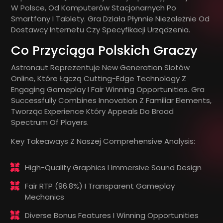
W Polsce, Od Komputerów Stacjonarnych Po
Smartfony I Tablety. Gra Działa Płynnie Niezależnie Od
Dostawcy Internetu Czy Specyfikacji Urządzenia.
Co Przyciąga Polskich Graczy
Astronaut Reprezentuje New Generation Slotów
Online, Które Łączą Cutting-Edge Technology Z
Engaging Gameplay I Fair Winning Opportunities. Gra
Successfully Combines Innovation Z Familiar Elements,
Tworząc Experience Który Appeals Do Broad
Spectrum Of Players.
Key Takeaways Z Naszej Comprehensive Analysis:
High-Quality Graphics I Immersive Sound Design
Fair RTP (96.8%) I Transparent Gameplay
Mechanics
Diverse Bonus Features I Winning Opportunities