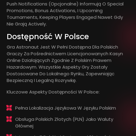
Push Notifications (opcjonalne) Informują O Special
Promotions, Bonus Activations, I Upcoming
Tournaments, Keeping Players Engaged Nawet Gdy
Nie Grają Actively.
Dostępność W Polsce
Gra Astronaut Jest W Pełni Dostępna Dla Polskich
Graczy Za Pośrednictwem Licencjonowanych Kasyn
Online Działających Zgodnie Z Polskim Prawem
Hazardowym. Wszystkie Aspekty Gry Zostały
Dostosowane Do Lokalnego Rynku, Zapewniając
Bezpieczną I Legalną Rozrywkę.
Kluczowe Aspekty Dostępności W Polsce:
Pełna Lokalizacja Językowa W Języku Polskim
Obsługa Polskich Złotych (PLN) Jako Waluty
Głównej