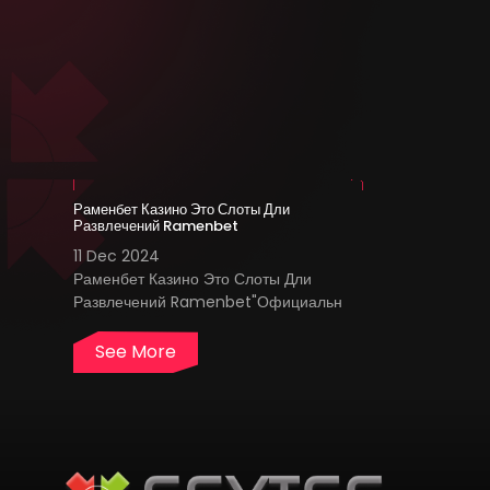
Раменбет Казино Это Слоты Дли
Развлечений Ramenbet
11 Dec 2024
Раменбет Казино Это Слоты Дли
Развлечений Ramenbet"Официальн
See More