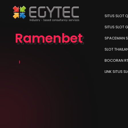
SITUS SLOT Q
SITUS SLOT 
Ramenbet
Ramenbet
SPACEMAN S
SLOT THAIL
BOCORAN R
LINK SITUS 