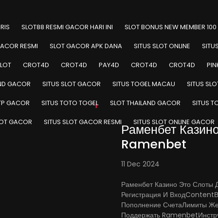
RIS
SLOT88 RESMI GACOR HARI INI
SLOT BONUS NEW MEMBER 100
GACOR RESMI
SLOT GACOR APK DANA
SITUS SLOT ONLINE
SITUS
LOT
CROT4D
CROT4D
PAY4D
CROT4D
CROT4D
PIN
AND GACOR
SITUS SLOT GACOR
SITUS TOGEL MACAU
SITUS SL
TP GACOR
SITUS TOTO TOGEL
SLOT THAILAND GACOR
SITUS T
SLOT GACOR
SITUS SLOT GACOR RESMI
SITUS SLOT ONLINE GACOR
Раменбет Казин
Ramenbet
11 Dec 2024
Раменбет Казино Это Слоты
Регистрация И ВходContentВ
Пополнение СчетаЛимиты Же
Поддержать RamenbetИнстру