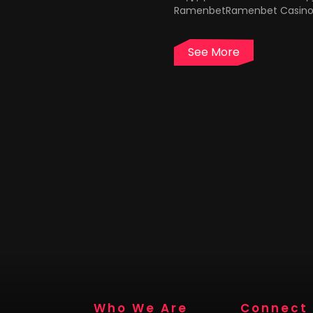
RamenbetRamenbet Casino
See More
Who We Are
Connect