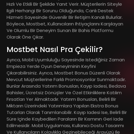
Hızlı Ve Etkili Bir Şekilde Yanıt Verir. Müşterilerin Siteyle
Ilgili Herhangi Bir Sorunu Olduğunda, Canlı Destek
Hizmeti Sayesinde Güvenilir Bir Iletişim Kanalı Bulurlar.
Böylece, Mostbet, Kullanıcıların Ihtiyaçlarını Karşılayan
Ve Olumlu Bir Deneyim Sunan Bir Bahis Platformu
Olarak Öne Çıkar.
Mostbet Nasıl Pra Çekilir?
Ayrıca, Mobil Uyumluluğu Sayesinde Istediğiniz Zaman
Empieza Yerde Oyun Deneyiminin Keyfini
Çıkarabilirsiniz. Ayrıca, Mostbet Bonus Düzenli Olarak
Mevcut Müşterilerine Farklı Promosyonlar Sunmaktadır.
Bunlar Arasında Yatırım Bonusları, Kayıp Iadesi, Bedava
Bahisler, Ücretsiz Dönüşler Ve Özel Etkinliklere Katılım
Fırsatları Yer Almaktadır. Yatırım Bonusları, Belirli Bir
Miktarın Üzerindeki Yatırımlara Yapılan Ekstra Bonus
Tutarları Olarak Tanımlanabilir. Kayıp Iadesi Ise, Belirli Bir
Süre Içinde Kaybedilen Paraların Bir Kısmının Geri Iade
Edilmesidir. Mobil Uygulaması, Kullanıcı Dostu Tasarımı
Ve Kullanıcıların Kolaylıkla Gezinebileceği Arayüzü Ile