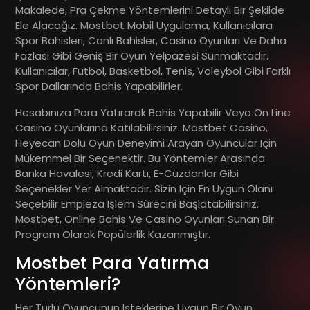
Makalede, Pra Çekme Yöntemlerini Detaylı Bir Şekilde
Ele Alacağız. Mostbet Mobil Uygulama, Kullanıcılara
Spor Bahisleri, Canlı Bahisler, Casino Oyunları Ve Daha
Fazlası Gibi Geniş Bir Oyun Yelpazesi Sunmaktadır.
Kullanıcılar, Futbol, ​​basketbol, ​​tenis, Voleybol Gibi Farklı
Spor Dallarında Bahis Yapabilirler.
Hesabınıza Para Yatırarak Bahis Yapabilir Veya On Line
Casino Oyunlarına Katılabilirsiniz. Mostbet Casino,
Heyecan Dolu Oyun Deneyimi Arayan Oyuncular Için
Mükemmel Bir Seçenektir. Bu Yöntemler Arasında
Banka Havalesi, Kredi Kartı, E-Cüzdanlar Gibi
Seçenekler Yer Almaktadır. Sizin Için En Uygun Olanı
Seçebilir Empieza Işlem Sürecini Başlatabilirsiniz.
Mostbet, Online Bahis Ve Casino Oyunları Sunan Bir
Program Olarak Popülerlik Kazanmıştır.
Mostbet Para Yatırma
Yöntemleri?
Her Türlü Oyuncunun Isteklerine Uygun Bir Oyun