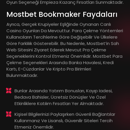
Oyun Seçeneği Empieza Kazanç Fırsatları Sunmaktadır.
Mostbet Bookmaker Faydaları
Ayrıca, Gerçek Krupiyeler Eşliğinde Oynanan Canlı
Casino Oyunları Da Mevcuttur. Para Çekme Yöntemleri
Kullanıcıların Tercihlerine Göre Değişebilir Ve Ülkelere
Göre Farklılık Gösterebilir. Bu Nedenle, Mostbet’in Sah
Web Sitesini Ziyaret Ederek Mevcut Pra Çekme
Seçeneklerini Kontrol Etmeniz Önemlidir. Mostbet Para
Çekme Seçenekleri Arasında Banka Havalesi, Kredi
Kartı, E-Cüzdanlar Ve Kripto Pra Birimleri
Bulunmaktadır.
Bunlar Arasında Yatırım Bonusları, Kayıp Iadesi,
Bedava Bahisler, Ücretsiz Dönüşler Ve Özel
Etkinliklere Katılım Fırsatları Yer Almaktadır.
Kişisel Bilgilerinizi Paylaşırken Güvenli Bağlantılar
Kullanmanız Ve Lisanslı, Güvenilir Siteleri Tercih
Etmeniz Önemlidir.