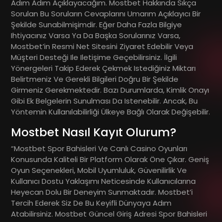
Adım Adım Açıklayacağım. Mostbet Hakkında Sıkça
Sorulan Bu Soruların Cevaplarını Umarım Açıklayıcı Bir
Şekilde Sunabilmişimdir. Eğer Daha Fazla Bilgiye
Ihtiyacınız Varsa Ya Da Başka Sorularınız Varsa,
Mostbet’in Resmi Net Sitesini Ziyaret Edebilir Veya
Müşteri Desteği Ile Iletişime Geçebilirsiniz. İlgili
Yönergeleri Takip Ederek Çekmek Istediğiniz Miktarı
Belirtmeniz Ve Gerekli Bilgileri Doğru Bir Şekilde
Girmeniz Gerekmektedir. Bazı Durumlarda, Kimlik Onayı
Gibi Ek Belgelerin Sunulması Da Istenebilir. Ancak, Bu
Yöntemin Kullanılabilirliği Ülkeye Bağlı Olarak Değişebilir.
Mostbet Nasıl Kayıt Olurum?
“Mostbet Spor Bahisleri Ve Canlı Casino Oyunları
Konusunda Kaliteli Bir Platform Olarak Öne Çıkar. Geniş
Oyun Seçenekleri, Mobil Uyumluluk, Güvenilirlik Ve
Kullanıcı Dostu Yaklaşımı Neticesinde Kullanıcılarına
Heyecan Dolu Bir Deneyim Sunmaktadır. Mostbet’i
Tercih Ederek Siz De Bu Keyifli Dünyaya Adım
Atabilirsiniz. Mostbet Güncel Giriş Adresi Spor Bahisleri