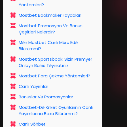
Yöntemleri?
Mostbet Bookmaker Faydaları
Mostbet Promosyon Ve Bonus
Çeşitleri Nelerdir?
Mən Mostbet Canlı Mərc Edə
Bilərəmmi?
Mostbet Sportsbook: Sizin Premyer
Onlayn Bahis Təyinatınız
Mostbet Para Çekme Yöntemleri?
Canlı Yayımlar
Bonuslar Və Promosyonlar
Mostbet-Də Kriket Oyunlarının Canlı
Yayımlarına Baxa Bilərəmmi?
Canlı Söhbət