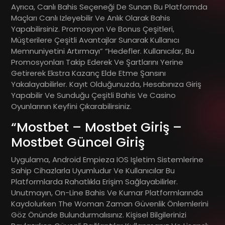
Ayrıca, Canlı Bahis Seçeneği De Sunan Bu Platformda
Maçları Canlı Izleyebilir Ve Anlık Olarak Bahis
Yapabilirsiniz. Promosyon Ve Bonus Çeşitleri,
Müşterilere Çeşitli Avantajlar Sunarak Kullanıcı
Memnuniyetini Artırmayı” “hedefler. Kullanıcılar, Bu
Promosyonları Takip Ederek Ve Şartlarını Yerine
Getirerek Ekstra Kazanç Elde Etme Şansını
Yakalayabilirler. Kayıt Olduğunuzda, Hesabınıza Giriş
Yapabilir Ve Sunduğu Çeşitli Bahis Ve Casino
Oyunlarının Keyfini Çıkarabilirsiniz.
“mostbet – Mostbet Giriş –
Mostbet Güncel Giriş
Uygulama, Android Empieza IOS Işletim Sistemlerine
Sahip Cihazlarla Uyumludur Ve Kullanıcılar Bu
Platformlarda Rahatlıkla Erişim Sağlayabilirler.
Unutmayın, On-Line Bahis Ve Kumar Platformlarında
Kaydolurken The Woman Zaman Güvenlik Önlemlerini
Göz Önünde Bulundurmalısınız. Kişisel Bilgilerinizi