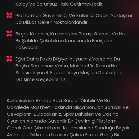
Kolay Ve Sorunsuz Hale Getirmektedir.
Platformun Güvenilirliği Ve Kullanıcı Odaklı Yaklaşımı
Da Dikkat Çeken Noktalardandır.
Birçok Kullanıcı, Kazandıkları Parayı Güvenli Ve Hızlı
Bir Şekilde Çekebilme Konusunda Endişeler
Taşıyabilir.
Eğer Daha Fazla Bilgiye Ihtiyacınız Varsa Ya Da
Başka Sorularınız Varsa, Mostbet’in Resmi Net
Sitesini Ziyaret Edebilir Veya Müşteri Desteği Ile
Iletişime Geçebilirsiniz.
Kullanıcıların Aklında Bazı Sorular Olabilir Ve Bu
Makalede Mostbet Hakkında Sıkça Sorulan Soruları Ve
Cevaplarını Bulacaksınız. Spor Bahisleri Ve Casino
Oyunları Alanında Güvenilir Bir Çevrimiçi Platform
Olarak Öne Çıkmaktadır. Kullanıcılarına Sunduğu Birçok
Avantajla Dikkatleri Üzerine Çeken Firma, Geniş Bir