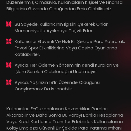
Düzenlenmiş Olmasıyla, Kullanıcıların Kişisel Ve Finansal
Bilgilerinin Güvende Olduğundan Emin Olabilirsiniz.
Bu Sayede, Kullanıcının Ilgisini Çekerek Onları
Memnuniyetle Ayrılmaya Teşvik Eder.
Kullanıcılar Güvenli Ve Hızlı Bir Şekilde Para Yatırarak,
Favori Spor Etkinliklerine Veya Casino Oyunlarına
Katılabilirler.
Ayrıca, Her Ödeme Yönteminin Kendi Kuralları Ve
Işlem Süreleri Olabileceğini Unutmayın.
Ayrıca, Yaşınızın 18’in Üzerinde Olduğunu
Onaylamanız Da Istenebilir.
Kullanıcılar, E-Cüzdanlarına Kazandıkları Paraları
Aktarabilir Ve Daha Sonra Bu Parayı Banka Hesaplarına
Veya Kredi Kartlarına Transfer Edebilirler. Kullanıcılarına
Kolay Empieza Güvenli Bir Şekilde Para Yatırma Imkanı