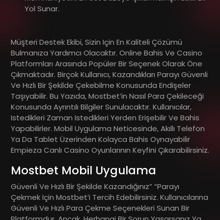
Yol Sunar.
Müşteri Destek Ekibi, Sizin Için En Kaliteli Çözümü
Bulmanıza Yardımcı Olacaktır. Online Bahis Ve Casino
Platformları Arasında Popüler Bir Seçenek Olarak Öne
Çıkmaktadır. Birçok Kullanıcı, Kazandıkları Parayı Güvenli
Ve Hızlı Bir Şekilde Çekebilme Konusunda Endişeler
Taşıyabilir. Bu Yazıda, Mostbet’in Nasıl Para Çekileceği
Konusunda Ayrıntılı Bilgiler Sunulacaktır. Kullanıcılar,
Istedikleri Zaman Istedikleri Yerden Erişebilir Ve Bahis
Yapabilirler. Mobil Uygulama Neticesinde, Akıllı Telefon
Ya Da Tablet Üzerinden Kolayca Bahis Oynayabilir
Empieza Canlı Casino Oyunlarının Keyfini Çıkarabilirsiniz.
Mostbet Mobil Uygulama
Güvenli Ve Hızlı Bir Şekilde Kazandığınız” “parayı
Çekmek Için Mostbet’i Tercih Edebilirsiniz. Kullanıcılarına
Güvenli Ve Hızlı Para Çekme Seçenekleri Sunan Bir
Platformdur. Ancak, Herhangi Bir Sorun Yaşarsanız Ya