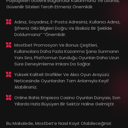
Paylaşırken Güvenli Bağlantılar Kullanmanız Ve Lisanslı,
Güvenilir Siteleri Tercih Etmeniz Önemlidir.
Adınız, Soyadınız, E-Posta Adresiniz, Kullanıcı Adınız,
Şifreniz Gibi Bilgileri Doğru Ve Eksiksiz Bir Şekilde
Doldurmanız” “önemlidir.
Mostbet Promosyon Ve Bonus Çeşitleri,
Kullanıcılara Daha Fazla Kazanma Şansı Sunmanın
Yanı Sıra, Platformun Sunduğu Oyunları Daha Uzun
Süre Deneyimleme Imkanı Da Sağlar.
Yüksek Kaliteli Grafikler Ve Akıcı Oyun Arayüzü
Neticesinde Oyunlardan Tam Anlamıyla Keyif
Alabilirsiniz.
Online Bahis Empieza Casino Oyunları Dünyası, Son
Yıllarda Hızla Büyüyen Bir Sektör Haline Gelmiştir.
Bu Makalede, Mostbet‘e Nasıl Kayıt Olabileceğinizi