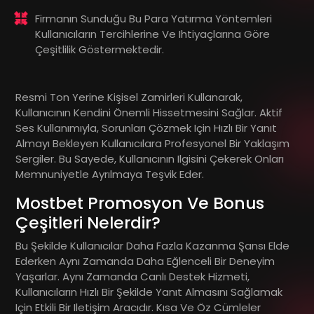
Firmanın Sunduğu Bu Para Yatırma Yöntemleri
Kullanıcıların Tercihlerine Ve Ihtiyaçlarına Göre
Çeşitlilik Göstermektedir.
Resmi Ton Yerine Kişisel Zamirleri Kullanarak,
Kullanıcının Kendini Önemli Hissetmesini Sağlar. Aktif
Ses Kullanımıyla, Sorunları Çözmek Için Hızlı Bir Yanıt
Almayı Bekleyen Kullanıcılara Profesyonel Bir Yaklaşım
Sergiler. Bu Sayede, Kullanıcının Ilgisini Çekerek Onları
Memnuniyetle Ayrılmaya Teşvik Eder.
Mostbet Promosyon Ve Bonus
Çeşitleri Nelerdir?
Bu Şekilde Kullanıcılar Daha Fazla Kazanma Şansı Elde
Ederken Aynı Zamanda Daha Eğlenceli Bir Deneyim
Yaşarlar. Aynı Zamanda Canlı Destek Hizmeti,
Kullanıcıların Hızlı Bir Şekilde Yanıt Almasını Sağlamak
Için Etkili Bir Iletişim Aracıdır. Kısa Ve Öz Cümleler