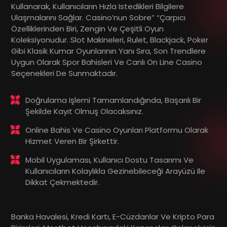
Kullanarak, Kullanıcıların Hızla Istedikleri Bilgilere
Ulaşmalarını Sağlar. Casino’nun Sobre” “çarpıcı
Özelliklerinden Biri, Zengin Ve Çeşitli Oyun
Koleksiyonudur. Slot Makineleri, Rulet, Blackjack, Poker
Gibi Klasik Kumar Oyunlarının Yanı Sıra, Son Trendlere
Uygun Olarak Spor Bahisleri Ve Canlı On Line Casino
Seçenekleri De Sunmaktadır.
Doğrulama Işlemi Tamamlandığında, Başarılı Bir
Şekilde Kayıt Olmuş Olacaksınız.
Online Bahis Ve Casino Oyunları Platformu Olarak
Hizmet Veren Bir Şirkettir.
Mobil Uygulaması, Kullanıcı Dostu Tasarımı Ve
Kullanıcıların Kolaylıkla Gezinebileceği Arayüzü Ile
Dikkat Çekmektedir.
Banka Havalesi, Kredi Kartı, E-Cüzdanlar Ve Kripto Para