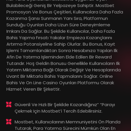
Bulabileceği Geniş Bir Yelpazeye Sahiptir. Mostbet
Promosyon Ve Bonus Çeşitleri, Kullanıcılara Daha Fazla
Kazanma Şansı Sunmanın Yanı Sıra, Platformun
Sunduğu Oyunları Daha Uzun Süre Deneyimleme
Imkanı Da Sağlar. Bu Şekilde Kullanıcılar, Daha Fazla
Bahis Yapma Fırsatı Yakalar Empieza Kazançlarını
Artırma Potansiyeline Sahip Olurlar. Bu Bonus, Kayıt
Işlemi Tamamlandıktan Sonra Hesabınıza Yapılan Ilk
Afin De Yatırma Işleminden Elde Edilen Bir Reward
Tutarıdır. Hoş Geldin Bonusu Genellikle Kullanıcıların Ilk
Yatırım Miktarına Bağlı Olarak Değişir Ve Hesaplarında
Uvant Bir Miktarla Bahis Yapmalarını Sağlar. Online
Bahis Ve On Line Casino Oyunları Platformu Olarak
Hizmet Veren Bir Şirkettir.
Güvenli Ve Hızlı Bir Şekilde Kazandığınız” “parayı
Çekmek Için Mostbet’i Tercih Edebilirsiniz.
Mostbet, Kullanıcılarının Memnuniyetini Ön Planda
Tutarak, Para Yatırma Sürecini Mümkün Olan En