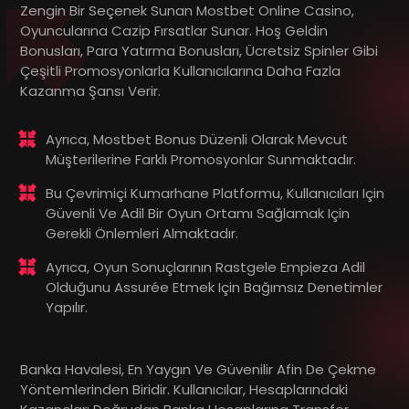
Zengin Bir Seçenek Sunan Mostbet Online Casino,
Oyuncularına Cazip Fırsatlar Sunar. Hoş Geldin
Bonusları, Para Yatırma Bonusları, Ücretsiz Spinler Gibi
Çeşitli Promosyonlarla Kullanıcılarına Daha Fazla
Kazanma Şansı Verir.
Ayrıca, Mostbet Bonus Düzenli Olarak Mevcut
Müşterilerine Farklı Promosyonlar Sunmaktadır.
Bu Çevrimiçi Kumarhane Platformu, Kullanıcıları Için
Güvenli Ve Adil Bir Oyun Ortamı Sağlamak Için
Gerekli Önlemleri Almaktadır.
Ayrıca, Oyun Sonuçlarının Rastgele Empieza Adil
Olduğunu Assurée Etmek Için Bağımsız Denetimler
Yapılır.
Banka Havalesi, En Yaygın Ve Güvenilir Afin De Çekme
Yöntemlerinden Biridir. Kullanıcılar, Hesaplarındaki