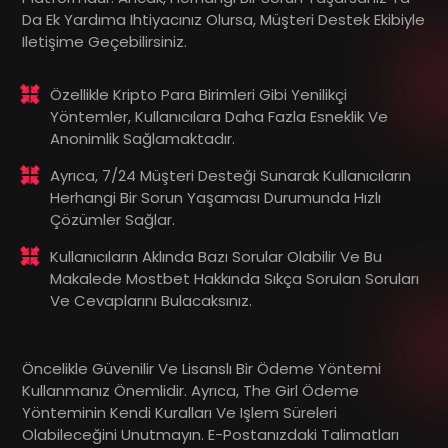
Da Ek Yardıma Ihtiyacınız Olursa, Müşteri Destek Ekibiyle
Iletişime Geçebilirsiniz.
Özellikle Kripto Para Birimleri Gibi Yenilikçi
Yöntemler, Kullanıcılara Daha Fazla Esneklik Ve
Anonimlik Sağlamaktadır.
Ayrıca, 7/24 Müşteri Desteği Sunarak Kullanıcıların
Herhangi Bir Sorun Yaşaması Durumunda Hızlı
Çözümler Sağlar.
Kullanıcıların Aklında Bazı Sorular Olabilir Ve Bu
Makalede Mostbet Hakkında Sıkça Sorulan Soruları
Ve Cevaplarını Bulacaksınız.
Öncelikle Güvenilir Ve Lisanslı Bir Ödeme Yöntemi
Kullanmanız Önemlidir. Ayrıca, The Girl Ödeme
Yönteminin Kendi Kuralları Ve Işlem Süreleri
Olabileceğini Unutmayın. E-Postanızdaki Talimatları