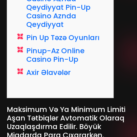
Qeydiyyat Pin-Up
Casino Aznda
Qeydiyyat
Pin Up Təzə Oyunları
Pinup-Az Online
Casino Pin-Up
Axir Əlavələr
Maksimum Və Ya Minimum Limiti
Aşan Tətbiqlər Avtomatik Olaraq
Uzaqlaşdırma Edilir. Böyük
Miqdarda Para Çıxararkən,