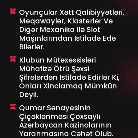
Oyunçular Xətt Qalibiyyətləri,
Meqawaylər, Klasterlər Və
Digər Mexanika Ilə Slot
Maşınlarından Istifadə Edə
Bilərlər.
Klubun Mütəxəssisləri
Mühafizə Ötrü Şəxsi
Şifrələrdən Istifadə Edirlər Ki,
Onları Xinclamaq Mümkün
Deyil.
Qumar Sənayesinin
Çiçəklənməsi Çoxsaylı
Azərbaycan Kazinolarının
Yaranmasına Cəhət Olub.