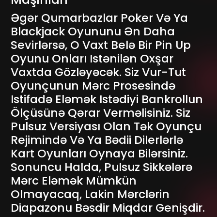
Əgər Qumarbazlar Poker Və Ya
Blackjack Oyununu Ən Daha
Sevirlərsə, O Vaxt Belə Bir Pin Up
Oyunu Onları Istənilən Oxşar
Vaxtda Gözləyəcək. Siz Vur-Tut
Oyunçunun Mərc Prosesində
Istifadə Eləmək Istədiyi Bankrollun
Ölçüsünə Qərar Verməlisiniz. Siz
Pulsuz Versiyası Olan Tək Oyunçu
Rejimində Və Ya Bədii Dilerlərlə
Kart Oyunları Oynaya Bilərsiniz.
Sonuncu Halda, Pulsuz Sikkələrə
Mərc Eləmək Mümkün
Olmayacaq, Lakin Mərclərin
Diapazonu Bəsdir Miqdar Genişdir.