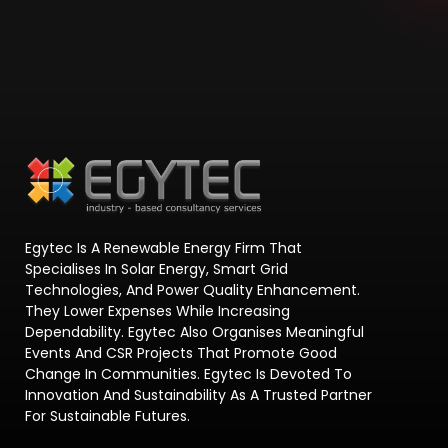
Egytec Is A Renewable Energy Firm That
Specialises In Solar Energy, Smart Grid
Technologies, And Power Quality Enhancement.
They Lower Expenses While Increasing
Dependability. Egytec Also Organises Meaningful
Events And CSR Projects That Promote Good
Change In Communities. Egytec Is Devoted To
Innovation And Sustainability As A Trusted Partner
For Sustainable Futures.