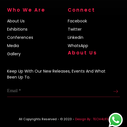
Who We Are
Connect
About Us
Facebook
Exhibitions
Twitter
Conferences
Linkedin
Media
WhatsApp
About Us
Gallery
Keep Up With Our New Releases, Events And What
Been Up To.
Email
*
All Copyrights Reserved - © 2023 -
Design By : TECH4LIFE